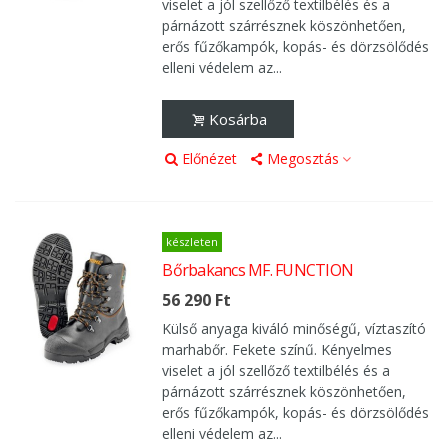
viselet a jól szellőző textilbélés és a
párnázott szárrésznek köszönhetően,
erős fűzőkampók, kopás- és dörzsölődés
elleni védelem az...
Kosárba
Előnézet
Megosztás
készleten
Bőrbakancs MF. FUNCTION
56 290 Ft
Külső anyaga kiváló minőségű, víztaszító
marhabőr. Fekete színű. Kényelmes
viselet a jól szellőző textilbélés és a
párnázott szárrésznek köszönhetően,
erős fűzőkampók, kopás- és dörzsölődés
elleni védelem az...