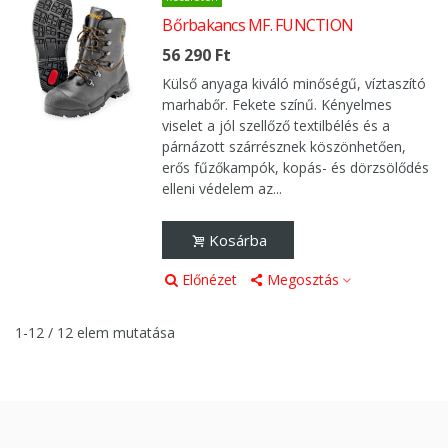
Bőrbakancs MF. FUNCTION
56 290 Ft
Külső anyaga kiváló minőségű, víztaszító
marhabőr. Fekete színű. Kényelmes
viselet a jól szellőző textilbélés és a
párnázott szárrésznek köszönhetően,
erős fűzőkampók, kopás- és dörzsölődés
elleni védelem az...
Kosárba
Előnézet
Megosztás
1-12 / 12 elem mutatása