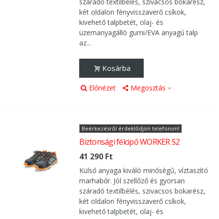
száradó textilbélés, szivacsos bokarész,
két oldalon fényvisszaverő csíkok,
kivehető talpbetét, olaj- és
üzemanyagálló gumi/EVA anyagú talp
az...
Kosárba
Előnézet
Megosztás
Beérkezésről érdeklődjön telefonon!
Biztonsági félcipő WORKER S2
41 290 Ft
Külső anyaga kiváló minőségű, víztaszító
marhabőr. Jól szellőző és gyorsan
száradó textilbélés, szivacsos bokarész,
két oldalon fényvisszaverő csíkok,
kivehető talpbetét, olaj- és