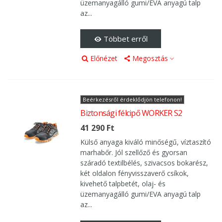
üzemanyagálló gumi/EVA anyagú talp
az...
Többet erről
Előnézet
Megosztás
Beérkezésről érdeklődjön telefonon!
Biztonsági félcipő WORKER S2
41 290 Ft
Külső anyaga kiváló minőségű, víztaszító
marhabőr. Jól szellőző és gyorsan
száradó textilbélés, szivacsos bokarész,
két oldalon fényvisszaverő csíkok,
kivehető talpbetét, olaj- és
üzemanyagálló gumi/EVA anyagú talp
az...