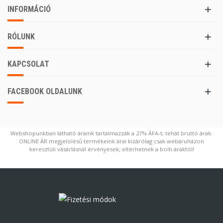
INFORMÁCIÓ
RÓLUNK
KAPCSOLAT
FACEBOOK OLDALUNK
Webshopunkban látható áraink tartalmazzák a 27% ÁFA-t, tehát bruttó árak.
ONLINE ÁR megjelölésű termékeink árai kizárólag csak webáruházon
keresztüli vásárlásnál érvényesek, eltérhetnek a bolti áraktól!