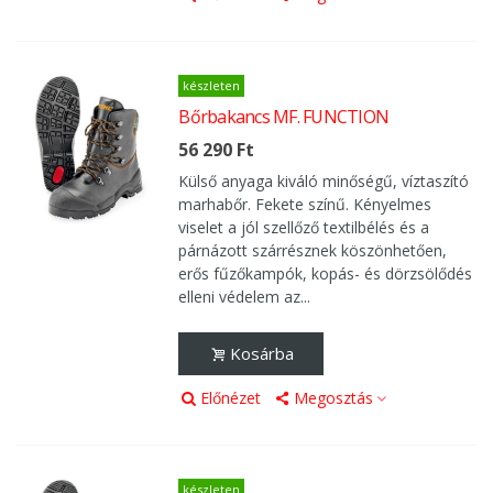
készleten
Bőrbakancs MF. FUNCTION
56 290 Ft
Külső anyaga kiváló minőségű, víztaszító
marhabőr. Fekete színű. Kényelmes
viselet a jól szellőző textilbélés és a
párnázott szárrésznek köszönhetően,
erős fűzőkampók, kopás- és dörzsölődés
elleni védelem az...
Kosárba
Előnézet
Megosztás
készleten