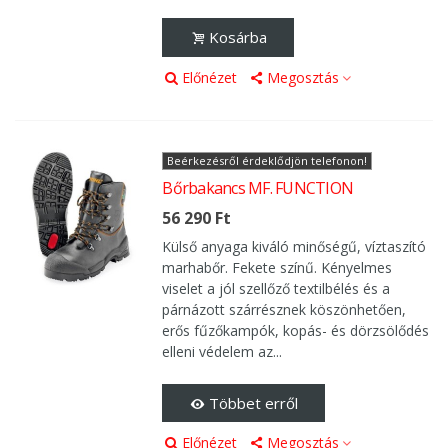
Kosárba
Előnézet
Megosztás
Beérkezésről érdeklődjön telefonon!
Bőrbakancs MF. FUNCTION
56 290 Ft
Külső anyaga kiváló minőségű, víztaszító
marhabőr. Fekete színű. Kényelmes
viselet a jól szellőző textilbélés és a
párnázott szárrésznek köszönhetően,
erős fűzőkampók, kopás- és dörzsölődés
elleni védelem az...
Többet erről
Előnézet
Megosztás