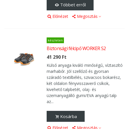
Többet erről
Előnézet
Megosztás
készleten
Biztonsági félcipő WORKER S2
41 290 Ft
Külső anyaga kiváló minőségű, víztaszító
marhabőr. Jól szellőző és gyorsan
száradó textilbélés, szivacsos bokarész,
két oldalon fényvisszaverő csíkok,
kivehető talpbetét, olaj- és
üzemanyagálló gumi/EVA anyagú talp
az...
Kosárba
Előnézet
Megosztás