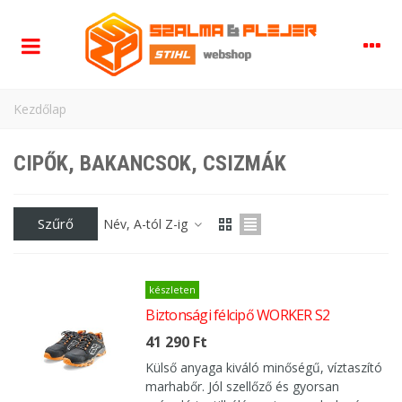
Kezdőlap
CIPŐK, BAKANCSOK, CSIZMÁK
Szűrő
Név, A-tól Z-ig
készleten
Biztonsági félcipő WORKER S2
41 290 Ft
Külső anyaga kiváló minőségű, víztaszító
marhabőr. Jól szellőző és gyorsan