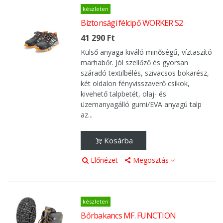
készleten
Biztonsági félcipő WORKER S2
41 290 Ft
Külső anyaga kiváló minőségű, víztaszító
marhabőr. Jól szellőző és gyorsan
száradó textilbélés, szivacsos bokarész,
két oldalon fényvisszaverő csíkok,
kivehető talpbetét, olaj- és
üzemanyagálló gumi/EVA anyagú talp
az...
Kosárba
Előnézet
Megosztás
készleten
Bőrbakancs MF. FUNCTION