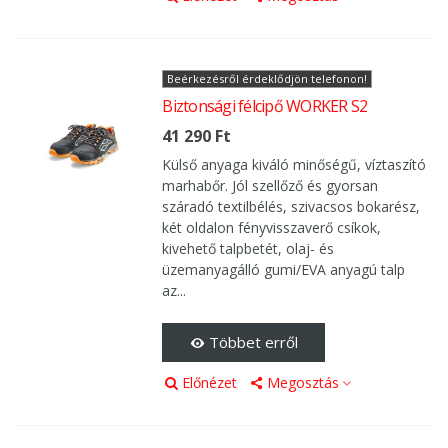
Beérkezésről érdeklődjön telefonon!
Biztonsági félcipő WORKER S2
41 290 Ft
Külső anyaga kiváló minőségű, víztaszító
marhabőr. Jól szellőző és gyorsan
száradó textilbélés, szivacsos bokarész,
két oldalon fényvisszaverő csíkok,
kivehető talpbetét, olaj- és
üzemanyagálló gumi/EVA anyagú talp
az...
Többet erről
Előnézet
Megosztás