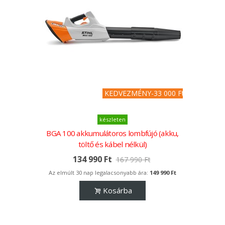
KEDVEZMÉNY
-33 000 Ft
készleten
BGA 100 akkumulátoros lombfújó (akku,
töltő és kábel nélkül)
134 990 Ft
167 990 Ft
Az elmúlt 30 nap legalacsonyabb ára:
149 990 Ft
Kosárba