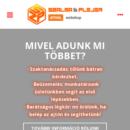
MIVEL ADUNK MI
TÖBBET?
· Szaktanácsadás: tőlünk bátran
kérdezhet.
· Beüzemelés: munkatársunk
üzletünkben segít az első
lépésekben.
· Barátságos légkör: mi örülünk, ha
belép az ajtón és segíthetünk!
TOVÁBBI INFORMÁCIÓ RÓLUNK