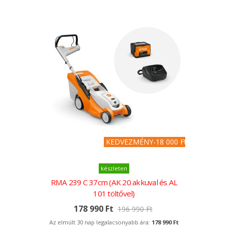
KEDVEZMÉNY
-18 000 Ft
készleten
RMA 239 C 37cm (AK 20 akkuval és AL
101 töltővel)
178 990 Ft
196 990 Ft
Az elmúlt 30 nap legalacsonyabb ára:
178 990 Ft