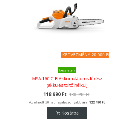
KEDVEZMÉNY
-20 000 Ft
készleten
MSA 160 C-B Akkumulátoros fűrész
(akku és töltő nélkül)
118 990 Ft
138 990 Ft
Az elmúlt 30 nap legalacsonyabb ára:
122 490 Ft
Kosárba