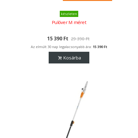
készleten
Pulóver M méret
15 390 Ft
29 390 Ft
Az elmúlt 30 nap legalacsonyabb ára:
15 390 Ft
Kosárba