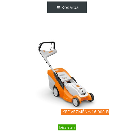
Kosárba
KEDVEZMÉNY
-16 000 Ft
készleten