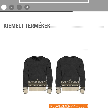
1
2
3
4
KIEMELT TERMÉKEK
KEDVEZMÉNY
-14 000 Ft