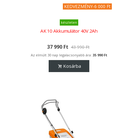
KEDVEZMÉNY
-6 000 Ft
készleten
AK 10 Akkumulátor 40V 2Ah
37 990 Ft
43 990 Ft
Az elmúlt 30 nap legalacsonyabb ára:
35 990 Ft
Kosárba