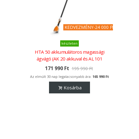
KEDVEZMÉNY
-24 000 Ft
készleten
HTA 50 akkumulátoros magassági
ágvágó (AK 20 akkuval és AL 101
töltővel)
171 990 Ft
195 990 Ft
Az elmúlt 30 nap legalacsonyabb ára:
165 990 Ft
Kosárba