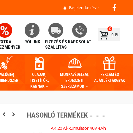
Bejelentkezés
0
0 Ft
EXTRA
RÓLUNK
FIZEZÉS ÉS
KAPCSOLAT
EZMÉNYEK
SZÁLLÍTÁS
PÁLÓGÉP,
OLAJAK,
MUNKAVÉDELEM,
REKLÁM ÉS
IRENDSZER
TISZTÍTÓK,
ERDÉSZETI
AJÁNDÉKTÁRGYAK
KANNÁK
SZERSZÁMOK
HASONLÓ TERMÉKEK
AK 20 Akkumulátor 40V 4Ah