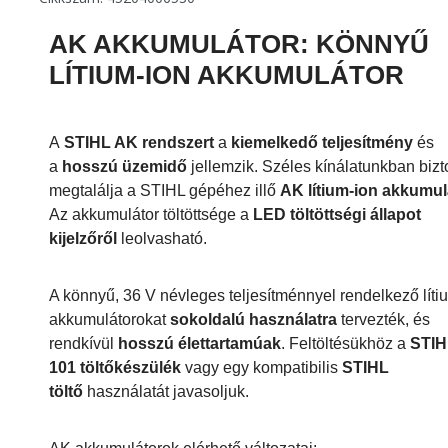
AK AKKUMULÁTOR: KÖNNYŰ
LÍTIUM-ION AKKUMULÁTOR
A
STIHL AK rendszert
a
kiemelkedő teljesítmény
és
a
hosszú üzemidő
jellemzik. Széles kínálatunkban biz
megtalálja a STIHL gépéhez illő
AK lítium-ion akkumul
Az akkumulátor töltöttsége a
LED töltöttségi állapot
kijelzőről
leolvasható.
A könnyű, 36 V névleges teljesítménnyel rendelkező líti
akkumulátorokat
sokoldalú használatra
tervezték, és
rendkívül
hosszú élettartamúak
. Feltöltésükhöz a
STIH
101 töltőkészülék
vagy egy kompatibilis
STIHL
töltő
használatát javasoljuk.