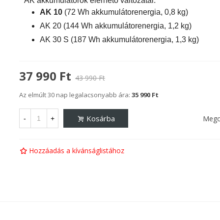
AK akkumulátorok elérhető változatai:
AK 10
(72 Wh akkumulátorenergia, 0,8 kg)
AK 20
(144 Wh akkumulátorenergia, 1,2 kg)
AK 30 S
(187 Wh akkumulátorenergia, 1,3 kg)
37 990 Ft
43 990 Ft
Az elmúlt 30 nap legalacsonyabb ára:
35 990 Ft
Kosárba
Mego
-
+
Hozzáadás a kívánságlistához