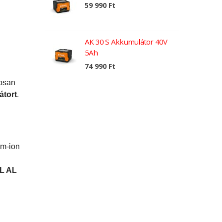
59 990 Ft
AK 30 S Akkumulátor 40V
5Ah
74 990 Ft
tosan
átort
.
um-ion
L AL