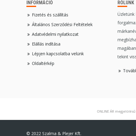
INFORMÁCIÓ
RÓLUNK
Üzletünk
Fizetés és szállítás
forgalmaz
Általános Szerződési Feltételek
márkanév
Adatvédelmi nyilatkozat
megbízha
Elállás indítása
magában,
Lépjen kapcsolatba velünk
tekint vis
Oldaltérkép
Továb
ONLINE ÁR megjelölésű t
© 2022 Szalma & Plejer Kft.