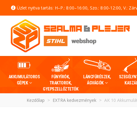
Üzlet nyitva tartás: H–P.: 8:00–16:00, Szo.: 8:00-12:00, V.: Zár
AKKUMULÁTOROS
FŰNYÍRÓK,
LÁNCFŰRÉSZEK,
SZEGÉLYN
GÉPEK
TRAKTOROK,
ÁGVÁGÓK
KASZÁ
GYEPSZELLŐZTETŐK
Kezdőlap
>
EXTRA kedvezmények
>
AK 10 Akkumulá