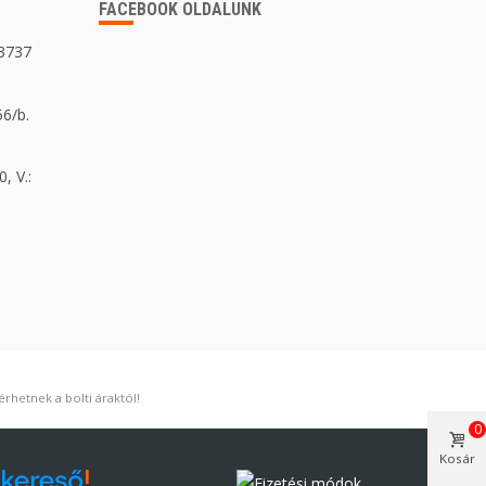
FACEBOOK OLDALUNK
 3737
56/b.
, V.:
rhetnek a bolti áraktól!
0
Kosár