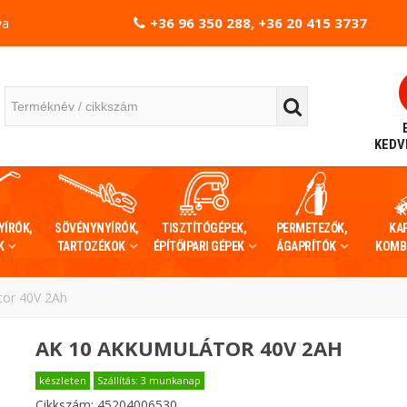
+36 96 350 288, +36 20 415 3737
va
KEDV
YÍRÓK,
SÖVÉNYNYÍRÓK,
TISZTÍTÓGÉPEK,
PERMETEZŐK,
KA
K
TARTOZÉKOK
ÉPÍTŐIPARI GÉPEK
ÁGAPRÍTÓK
KOMB
tor 40V 2Ah
AK 10 AKKUMULÁTOR 40V 2AH
készleten
Szállítás: 3 munkanap
Cikkszám:
45204006530