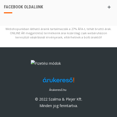
FACEBOOK OLDALUNK
Webshopunkban látható áraink tartalmazzák a 27% ÁFA-t, tehát bruttó árak.
ONLINE ÁR megjelölésű termékeink árai kizárólag csak webáruházon
keresztüli vásárlásnál érvényesek, eltérhetnek a bolti áraktól!
Árukereső.hu
© 2022 Szalma & Plejer Kft.
Minden jog fenntartva.