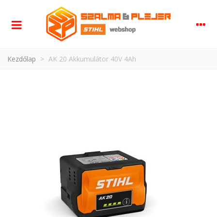
Kezdőlap
>
AK 20 Akkumulátor 40V 4Ah