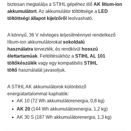
biztosan megtalálja a STIHL gépéhez illő
AK lítium-ion
akkumulátort
. Az akkumulátor töltöttsége a
LED
töltöttségi állapot kijelzőről
leolvasható.
A könnyű, 36 V névleges teljesítménnyel rendelkező
lítium-ion akkumulátorokat
sokoldalú
használatra
tervezték, és rendkívül
hosszú
élettartamúak
. Feltöltésükhöz a
STIHL AL 101
töltőkészülék
vagy egy kompatibilis
STIHL
töltő
használatát javasoljuk.
A STIHL AK akkumulátorok különböző
energiatartalommal kaphatók:
AK 10
(72 Wh akkumulátorenergia, 0,8 kg)
AK 20
(144 Wh akkumulátorenergia, 1,2 kg)
AK 30 S
(187 Wh akkumulátorenergia, 1,3 kg)