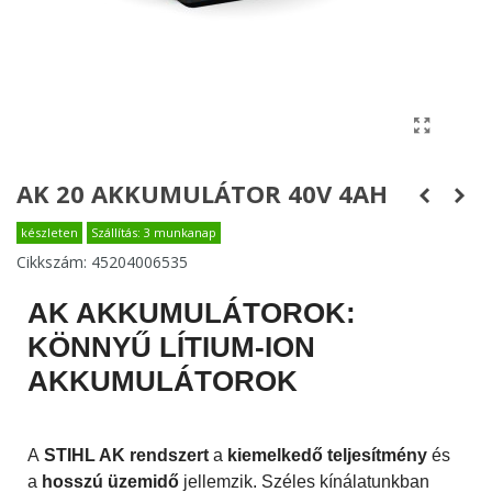
AK 20 AKKUMULÁTOR 40V 4AH
készleten
Szállítás: 3 munkanap
Cikkszám:
45204006535
AK AKKUMULÁTOROK:
KÖNNYŰ LÍTIUM-ION
AKKUMULÁTOROK
A
STIHL AK rendszert
a
kiemelkedő teljesítmény
és
a
hosszú üzemidő
jellemzik. Széles kínálatunkban