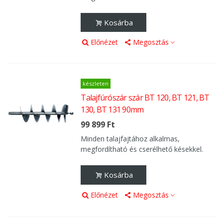
Kosárba
Előnézet
Megosztás
készleten
Talajfúrószár szár BT 120, BT 121, BT
130, BT 131 90mm
99 899 Ft
Minden talajfajtához alkalmas,
megfordítható és cserélhető késekkel.
Kosárba
Előnézet
Megosztás