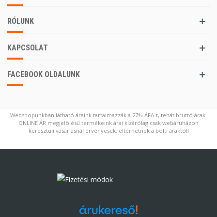
RÓLUNK
KAPCSOLAT
FACEBOOK OLDALUNK
Webshopunkban látható áraink tartalmazzák a 27% ÁFA-t, tehát bruttó árak.
ONLINE ÁR megjelölésű termékeink árai kizárólag csak webáruházon
keresztüli vásárlásnál érvényesek, eltérhetnek a bolti áraktól!