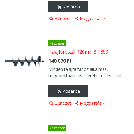
Kosárba
Előnézet
Megosztás
készleten
Talajfúrószár 120mm BT 360
140 070 Ft
Minden talajfajtához alkalmas,
megfordítható és cserélhető késekkel.
Kosárba
Előnézet
Megosztás
készleten