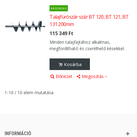
készleten
Talajfúrószár szár BT 120, BT 121, BT
131 200mm
115 349 Ft
Minden talajfajtához alkalmas,
megfordítható és cserélhető késekkel.
Kosárba
Előnézet
Megosztás
1-10 / 10 elem mutatása
INFORMÁCIÓ