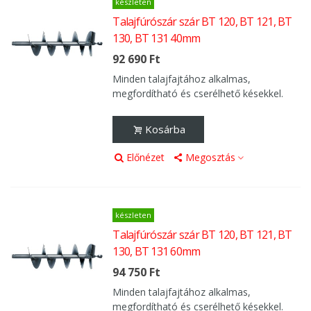
készleten
Talajfúrószár szár BT 120, BT 121, BT
130, BT 131 40mm
92 690 Ft
Minden talajfajtához alkalmas,
megfordítható és cserélhető késekkel.
Kosárba
Előnézet
Megosztás
készleten
Talajfúrószár szár BT 120, BT 121, BT
130, BT 131 60mm
94 750 Ft
Minden talajfajtához alkalmas,
megfordítható és cserélhető késekkel.