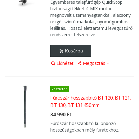
Egyemberes talajfúrógép QuickStop
biztonsági fékkel. 4-MIX motor
megnövelt üzemanyagtankkal, alacsony
rezgésszintű markolat, nyomógombos
leállítás. Hosszú élettartamú levegőszűrő
rendszerrel felszerelve.
Kosárba
Előnézet
Megosztás
készleten
Fúrószár hosszabbító BT 120, BT 121,
BT 130, BT 131 450mm
34 990 Ft
Fúrószár hosszabbító különböző
hosszúságokban mély furatokhoz.