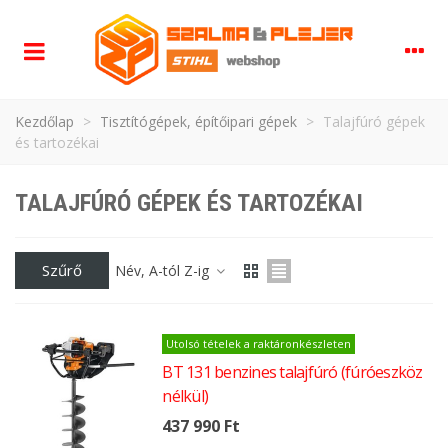
Kezdőlap
>
Tisztítógépek, építőipari gépek
>
Talajfúró gépek
és tartozékai
TALAJFÚRÓ GÉPEK ÉS TARTOZÉKAI
Szűrő
Név, A-tól Z-ig
Utolsó tételek a raktáronkészleten
BT 131 benzines talajfúró (fúróeszköz
nélkül)
437 990 Ft