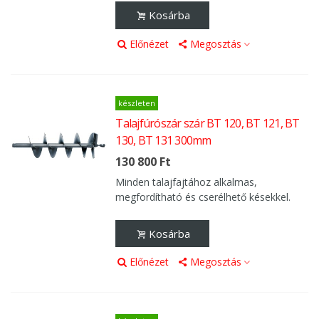
Kosárba
Előnézet
Megosztás
készleten
Talajfúrószár szár BT 120, BT 121, BT
130, BT 131 300mm
130 800 Ft
Minden talajfajtához alkalmas,
megfordítható és cserélhető késekkel.
Kosárba
Előnézet
Megosztás