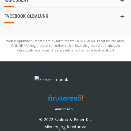
KAPCSOLAT
FACEBOOK OLDALUNK
Webshopunkban látható áraink tartalmazzák a 27% ÁFA-t, tehát bruttó árak.
ONLINE ÁR megjelölésű termékeink árai kizárólag csak webáruházon
keresztüli vásárlásnál érvényesek, eltérhetnek a bolti áraktól!
Árukereső.hu
© 2022 Szalma & Plejer Kft.
Minden jog fenntartva.