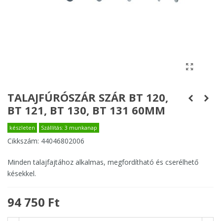
TALAJFÚRÓSZÁR SZÁR BT 120,
BT 121, BT 130, BT 131 60MM
készleten
Szállítás: 3 munkanap
Cikkszám:
44046802006
Minden talajfajtához alkalmas, megfordítható és cserélhető
késekkel.
94 750 Ft