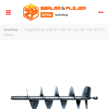
Kezdőlap
>
Talajfúrószár szár BT 120, BT 121, BT 130, BT 131
60mm