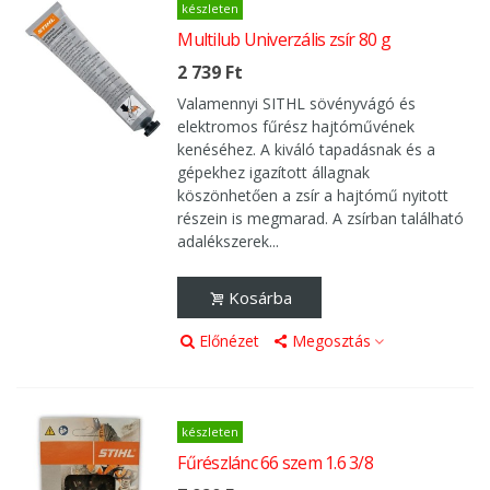
készleten
Multilub Univerzális zsír 80 g
2 739 Ft
Valamennyi SITHL sövényvágó és
elektromos fűrész hajtóművének
kenéséhez. A kiváló tapadásnak és a
gépekhez igazított állagnak
köszönhetően a zsír a hajtómű nyitott
részein is megmarad. A zsírban található
adalékszerek...
Kosárba
Előnézet
Megosztás
készleten
Fűrészlánc 66 szem 1.6 3/8