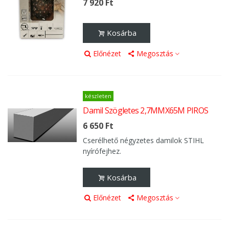
7 920 Ft
Kosárba
Előnézet
Megosztás
készleten
Damil Szögletes 2,7MMX65M PIROS
6 650 Ft
Cserélhető négyzetes damilok STIHL
nyírófejhez.
Kosárba
Előnézet
Megosztás