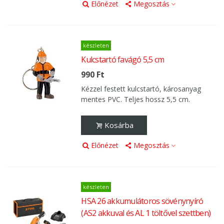
Előnézet
Megosztás
készleten
Kulcstartó favágó 5,5 cm
990 Ft
Kézzel festett kulcstartó, károsanyag
mentes PVC. Teljes hossz 5,5 cm.
Kosárba
Előnézet
Megosztás
készleten
HSA 26 akkumulátoros sövénynyíró
(AS2 akkuval és AL 1 töltővel szettben)