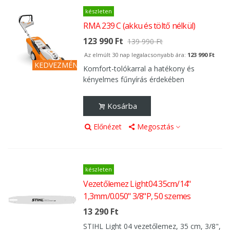
készleten
RMA 239 C (akku és töltő nélkül)
123 990 Ft
139 990 Ft
Az elmúlt 30 nap legalacsonyabb ára:
123 990 Ft
KEDVEZMÉNY
-16 000 Ft
Komfort-tolókarral a hatékony és
kényelmes fűnyírás érdekében
Kosárba
Előnézet
Megosztás
készleten
Vezetőlemez Light04 35cm/14"
1,3mm/0.050" 3/8"P, 50 szemes
13 290 Ft
STIHL Light 04 vezetőlemez, 35 cm, 3/8",