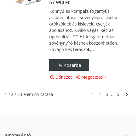
57 990 Ft
Könnyű és kompakt fogantyús
akkumulátoros sövénynyíró kisebb
örökzöldek és kislevelű cserjék
ápolásához. Kiváló vágási kép az
optimalizált STIHL késgeometriás
sövénynyíró késnek köszönhetően.
Fűvágó kés teraszok,...
Kosárba
Előnézet
Megosztás
Köv
1-12 / 53 elem mutatása
1
2
3
…
5