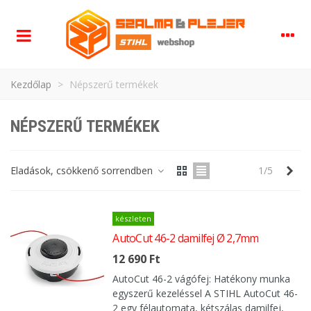
Kezdőlap
>
Népszerű termékek
NÉPSZERŰ TERMÉKEK
Köv
Eladások, csökkenő sorrendben
1/5
készleten
AutoCut 46-2 damilfej Ø 2,7mm
12 690 Ft
AutoCut 46-2 vágófej: Hatékony munka
egyszerű kezeléssel A STIHL AutoCut 46-
2 egy félautomata, kétszálas damilfej,