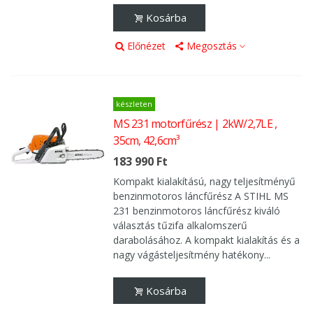
Kosárba
Előnézet
Megosztás
készleten
MS 231 motorfűrész | 2kW/2,7LE ,
35cm, 42,6cm³
183 990 Ft
Kompakt kialakítású, nagy teljesítményű
benzinmotoros láncfűrész A STIHL MS
231 benzinmotoros láncfűrész kiváló
választás tűzifa alkalomszerű
darabolásához. A kompakt kialakítás és a
nagy vágásteljesítmény hatékony...
Kosárba