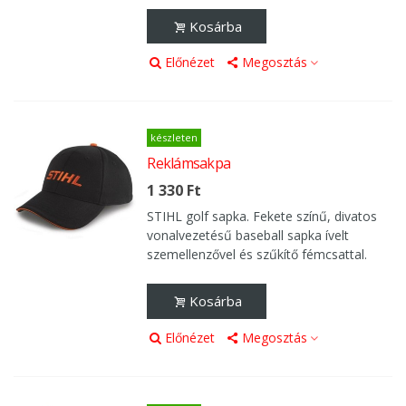
Kosárba
Előnézet
Megosztás
készleten
Reklámsakpa
1 330 Ft
STIHL golf sapka. Fekete színű, divatos
vonalvezetésű baseball sapka ívelt
szemellenzővel és szűkítő fémcsattal.
Kosárba
Előnézet
Megosztás