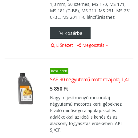
1,3 mm, 50 szemes, MS 170, MS 171,
MS 181 (C-BE), MS 211. MS 231, MS 231
C-BE, MS 201 T-C láncfűrészhez
Kosárba
Előnézet
Megosztás
készleten
SAE-30 négyütemű motorolaj olaj 1,4 L
5 850 Ft
Nagy teljesítményű motorolaj
négyütemű motoros kerti gépekhez.
Kiváló minőségű alapolajokkal és
adalékokkal az ideális kenés és az
alacsony fogyasztás érdekében. API
SJ/CF.