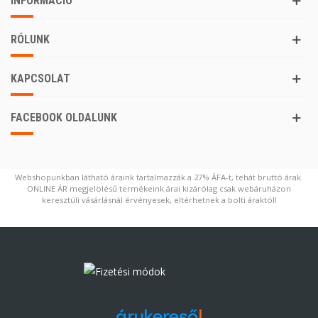
INFORMÁCIÓ
RÓLUNK
KAPCSOLAT
FACEBOOK OLDALUNK
Webshopunkban látható áraink tartalmazzák a 27% ÁFA-t, tehát bruttó árak.
ONLINE ÁR megjelölésű termékeink árai kizárólag csak webáruházon
keresztüli vásárlásnál érvényesek, eltérhetnek a bolti áraktól!