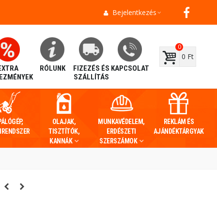
Bejelentkezés
0
0 Ft
EXTRA
RÓLUNK
FIZEZÉS ÉS
KAPCSOLAT
EZMÉNYEK
SZÁLLÍTÁS
PÁLÓGÉP,
OLAJAK,
MUNKAVÉDELEM,
REKLÁM ÉS
IRENDSZER
TISZTÍTÓK,
ERDÉSZETI
AJÁNDÉKTÁRGYAK
KANNÁK
SZERSZÁMOK