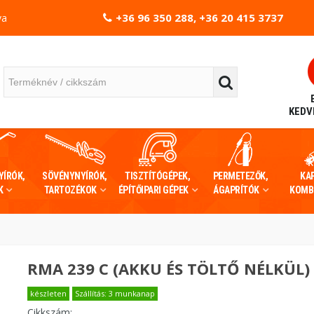
+36 96 350 288, +36 20 415 3737
va
KEDV
YÍRÓK,
SÖVÉNYNYÍRÓK,
TISZTÍTÓGÉPEK,
PERMETEZŐK,
KA
K
TARTOZÉKOK
ÉPÍTŐIPARI GÉPEK
ÁGAPRÍTÓK
KOMB
RMA 239 C (AKKU ÉS TÖLTŐ NÉLKÜL)
készleten
Szállítás: 3 munkanap
Cikkszám: