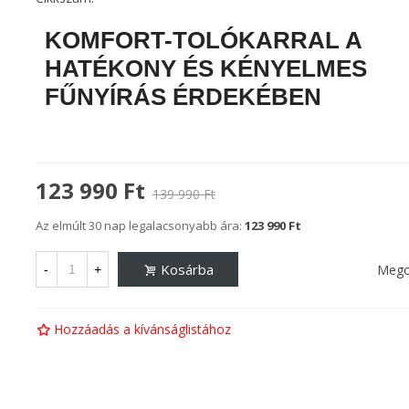
KOMFORT-TOLÓKARRAL A
HATÉKONY ÉS KÉNYELMES
FŰNYÍRÁS ÉRDEKÉBEN
123 990 Ft
139 990 Ft
Az elmúlt 30 nap legalacsonyabb ára:
123 990 Ft
Kosárba
Mego
-
+
Hozzáadás a kívánságlistához