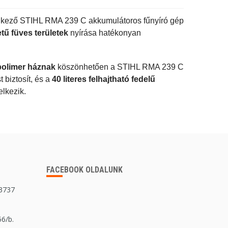
kező STIHL RMA 239 C akkumulátoros fűnyíró gép
tű füves területek
nyírása hatékonyan
polimer háznak
köszönhetően a STIHL RMA 239 C
biztosít, és a
40 literes felhajtható fedelű
elkezik.
FACEBOOK OLDALUNK
 3737
56/b.