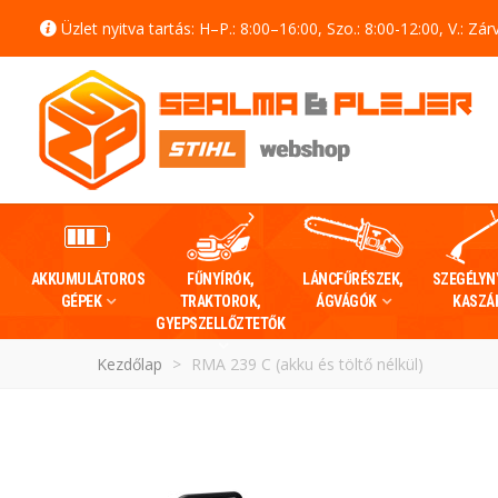
Üzlet nyitva tartás: H–P.: 8:00–16:00, Szo.: 8:00-12:00, V.: Zár
AKKUMULÁTOROS
FŰNYÍRÓK,
LÁNCFŰRÉSZEK,
SZEGÉLYN
GÉPEK
TRAKTOROK,
ÁGVÁGÓK
KASZÁ
GYEPSZELLŐZTETŐK
Kezdőlap
>
RMA 239 C (akku és töltő nélkül)