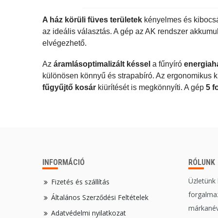
A ház körüli füves területek
kényelmes és kibocs
az ideális választás. A gép az AK rendszer akkumu
elvégezhető.
Az
áramlásoptimalizált késsel
a fűnyíró
energiah
különösen könnyű és strapabíró. Az ergonomikus ki
fűgyűjtő kosár
kiürítését is megkönnyíti. A gép
5 f
INFORMÁCIÓ
RÓLUNK
Üzletünk
Fizetés és szállítás
forgalmaz
Általános Szerződési Feltételek
márkanév
Adatvédelmi nyilatkozat