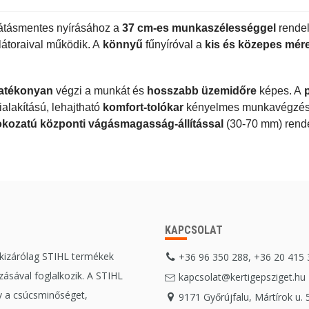
átásmentes nyírásához a
37 cm-es munkaszélességgel
rendel
látoraival működik. A
könnyű
fűnyíróval a
kis és közepes mére
atékonyan
végzi a munkát és
hosszabb üzemidőre
képes. A
alakítású, lehajtható
komfort-tolókar
kényelmes munkavégzést 
okozatú központi vágásmagasság-állítással
(30-70 mm) rend
KAPCSOLAT
 kizárólag STIHL termékek
+36 96 350 288, +36 20 415
ásával foglalkozik. A STIHL
kapcsolat@kertigepsziget.hu
 a csúcsminőséget,
9171 Győrújfalu, Mártírok u. 