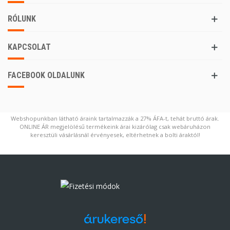
RÓLUNK
KAPCSOLAT
FACEBOOK OLDALUNK
Webshopunkban látható áraink tartalmazzák a 27% ÁFA-t, tehát bruttó árak.
ONLINE ÁR megjelölésű termékeink árai kizárólag csak webáruházon
keresztüli vásárlásnál érvényesek, eltérhetnek a bolti áraktól!