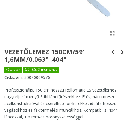
VEZETŐLEMEZ 150CM/59"
1,6MM/0.063" .404"
készleten
Szállítás: 3 munkanap
Cikkszám:
30020009576
Professzionális, 150 cm hosszú Rollomatic ES vezetőlemez
nagyteljesítményű Stihl láncfűrészekhez. Erős, háromrészes
acélkonstrukcióval és cserélhető orrkerékkel, ideális hosszú
vágásokhoz és fakitermelési munkákhoz. Kompatibilis .404″
láncokkal, 1,6 mm-es horonyszélességgel.