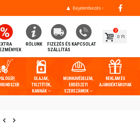
Bejelentkezés
0
0 Ft
EXTRA
RÓLUNK
FIZEZÉS ÉS
KAPCSOLAT
EZMÉNYEK
SZÁLLÍTÁS
PÁLÓGÉP,
OLAJAK,
MUNKAVÉDELEM,
REKLÁM ÉS
IRENDSZER
TISZTÍTÓK,
ERDÉSZETI
AJÁNDÉKTÁRGYAK
KANNÁK
SZERSZÁMOK