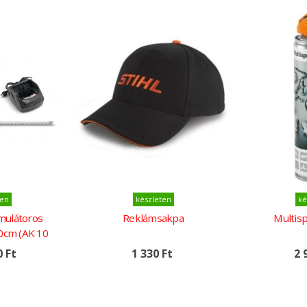
Kosárba
Kosá
ten
készleten
ké
mulátoros
Reklámsakpa
Multis
0cm (AK 10
1a töltővel)
0 Ft
1 330 Ft
2 