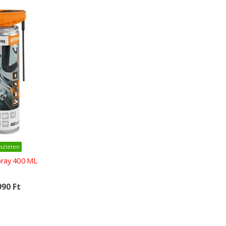
rba
szleten
pray 400 ML
990 Ft