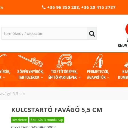
+36 96 350 288, +36 20 415 3737
va
KEDV
YÍRÓK,
SÖVÉNYNYÍRÓK,
TISZTÍTÓGÉPEK,
PERMETEZŐK,
KA
K
TARTOZÉKOK
ÉPÍTŐIPARI GÉPEK
ÁGAPRÍTÓK
KOMB
favágó 5,5 cm
KULCSTARTÓ FAVÁGÓ 5,5 CM
készleten
Szállítás: 3 munkanap
Cikkszám:
04209600002