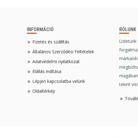
INFORMÁCIÓ
RÓLUNK
Üzletünk
Fizetés és szállítás
forgalmaz
Általános Szerződési Feltételek
márkanév
Adatvédelmi nyilatkozat
megbízha
Elállás indítása
magában,
Lépjen kapcsolatba velünk
tekint vis
Oldaltérkép
Továb