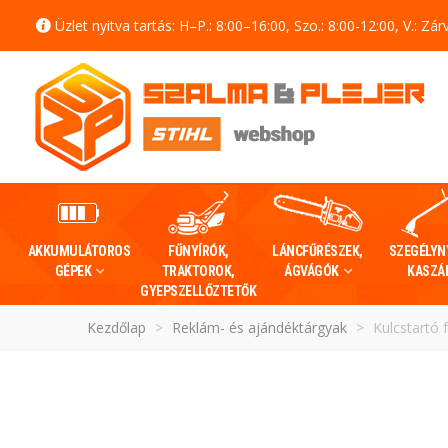
Üzlet nyitva tartás: H–P.: 8:00–16:00, Szo.: 8:00-12:00, V.: Zár
AKKUMULÁTOROS
FŰNYÍRÓK,
LÁNCFŰRÉSZEK,
SZEGÉLYN
GÉPEK
TRAKTOROK,
ÁGVÁGÓK
KASZÁ
GYEPSZELLŐZTETŐK
Kezdőlap
>
Reklám- és ajándéktárgyak
>
Kulcstartó 