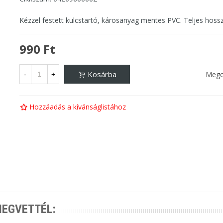
Kézzel festett kulcstartó, károsanyag mentes PVC. Teljes hoss
990 Ft
Kosárba
Mego
-
+
Hozzáadás a kívánságlistához
MEGVETTÉL: