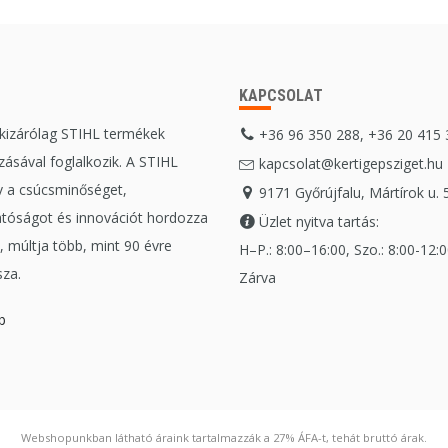
KAPCSOLAT
 kizárólag STIHL termékek
+36 96 350 288, +36 20 415
ásával foglalkozik. A STIHL
kapcsolat@kertigepsziget.hu
 a csúcsminőséget,
9171 Győrújfalu, Mártírok u. 
tóságot és innovációt hordozza
Üzlet nyitva tartás:
 múltja több, mint 90 évre
H–P.: 8:00–16:00, Szo.: 8:00-12:00
sza.
Zárva
b
Webshopunkban látható áraink tartalmazzák a 27% ÁFA-t, tehát bruttó árak.