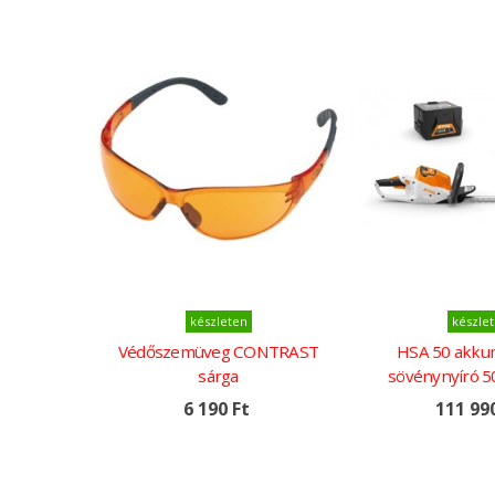
Kosárba
Kosárba
készleten
készle
Védőszemüveg CONTRAST
HSA 50 akku
sárga
sövénynyíró 5
akkuval és AL 10
6 190 Ft
111 99