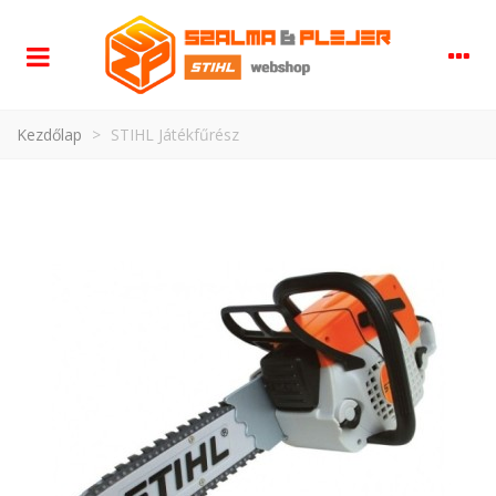
Kezdőlap
>
STIHL Játékfűrész