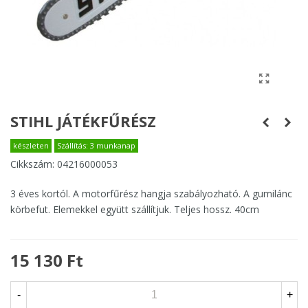
STIHL JÁTÉKFŰRÉSZ
készleten
Szállítás: 3 munkanap
Cikkszám:
04216000053
3 éves kortól. A motorfűrész hangja szabályozható. A gumilánc
körbefut. Elemekkel együtt szállítjuk. Teljes hossz. 40cm
15 130 Ft
-
+