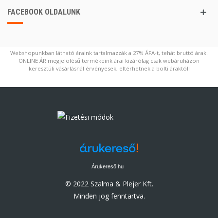
FACEBOOK OLDALUNK
Webshopunkban látható áraink tartalmazzák a 27% ÁFA-t, tehát bruttó árak.
ONLINE ÁR megjelölésű termékeink árai kizárólag csak webáruházon
keresztüli vásárlásnál érvényesek, eltérhetnek a bolti áraktól!
Árukereső.hu
© 2022 Szalma & Plejer Kft.
Minden jog fenntartva.