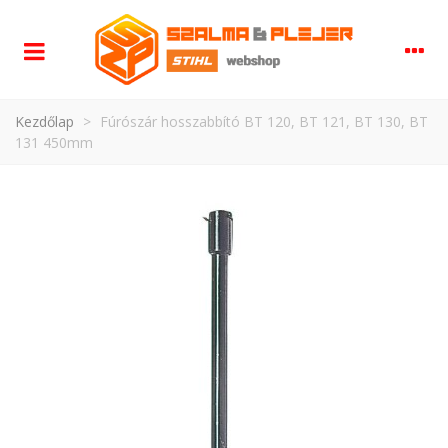
Kezdőlap
>
Fúrószár hosszabbító BT 120, BT 121, BT 130, BT
131 450mm