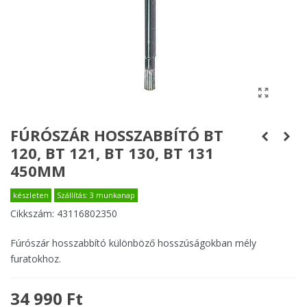
FÚRÓSZÁR HOSSZABBÍTÓ BT
120, BT 121, BT 130, BT 131
450MM
készleten
Szállítás: 3 munkanap
Cikkszám:
43116802350
Fúrószár hosszabbító különböző hosszúságokban mély
furatokhoz.
34 990 Ft