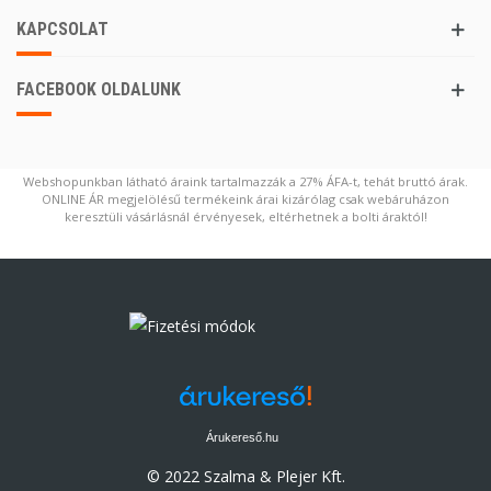
KAPCSOLAT
FACEBOOK OLDALUNK
Webshopunkban látható áraink tartalmazzák a 27% ÁFA-t, tehát bruttó árak.
ONLINE ÁR megjelölésű termékeink árai kizárólag csak webáruházon
keresztüli vásárlásnál érvényesek, eltérhetnek a bolti áraktól!
Árukereső.hu
© 2022 Szalma & Plejer Kft.