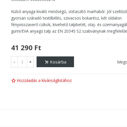
Külső anyaga kiváló minőségű, víztaszító marhabőr. Jól szellőző
gyorsan száradó textilbélés, szivacsos bokarész, két oldalon
fényvisszaverő csíkok, kivehető talpbetét, olaj- és üzemanyagál
gumi/EVA anyagú talp az EN 20345 S2 szabványnak megfelelőe
41 290 Ft
Kosárba
Mego
-
+
Hozzáadás a kívánságlistához