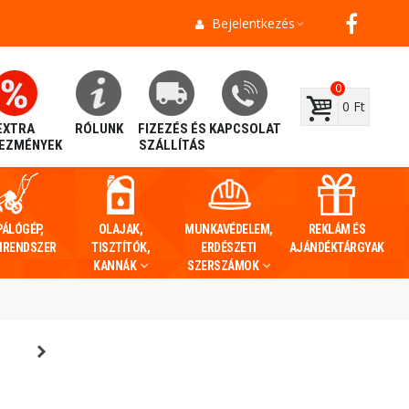
Bejelentkezés
0
0 Ft
EXTRA
RÓLUNK
FIZEZÉS ÉS
KAPCSOLAT
EZMÉNYEK
SZÁLLÍTÁS
PÁLÓGÉP,
OLAJAK,
MUNKAVÉDELEM,
REKLÁM ÉS
IRENDSZER
TISZTÍTÓK,
ERDÉSZETI
AJÁNDÉKTÁRGYAK
KANNÁK
SZERSZÁMOK