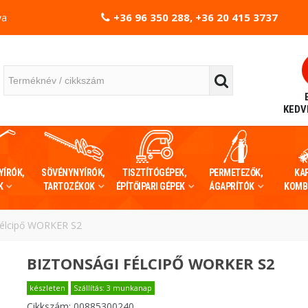
+36 96 350 288, +36 20 415 3737
va
KEDV
YÍRÓK,
SÖVÉNYNYÍRÓK,
TISZTÍTÓGÉPEK,
PERMETEZŐK,
KA
K
TARTOZÉKOK
ÉPÍTŐIPARI GÉPEK
ÁGAPRÍTÓK
KOMB
félcipő WORKER S2
BIZTONSÁGI FÉLCIPŐ WORKER S2
készleten
Szállítás: 3 munkanap
Cikkszám:
00885300240