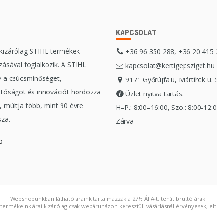
KAPCSOLAT
 kizárólag STIHL termékek
+36 96 350 288, +36 20 415
ásával foglalkozik. A STIHL
kapcsolat@kertigepsziget.hu
 a csúcsminőséget,
9171 Győrújfalu, Mártírok u. 
tóságot és innovációt hordozza
Üzlet nyitva tartás:
 múltja több, mint 90 évre
H–P.: 8:00–16:00, Szo.: 8:00-12:00
sza.
Zárva
b
Webshopunkban látható áraink tartalmazzák a 27% ÁFA-t, tehát bruttó árak.
ermékeink árai kizárólag csak webáruházon keresztüli vásárlásnál érvényesek, elté