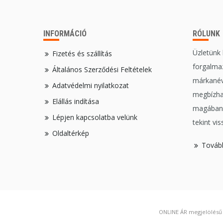
INFORMÁCIÓ
RÓLUNK
Üzletünk
Fizetés és szállítás
forgalmaz
Általános Szerződési Feltételek
márkanév
Adatvédelmi nyilatkozat
megbízha
Elállás indítása
magában,
Lépjen kapcsolatba velünk
tekint vis
Oldaltérkép
Továb
ONLINE ÁR megjelölésű t