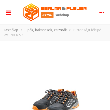
Kezdőlap
>
Cipők, bakancsok, csizmák
>
Biztonsági félcipő
WORKER S2