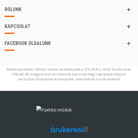
RÓLUNK
KAPCSOLAT
FACEBOOK OLDALUNK
Webshopunkban látható áraink tartalmazzák a 27% ÁFA-t, tehát bruttó árak.
ONLINE ÁR megjelölésű termékeink árai kizárólag csak webáruházon
keresztüli vásárlásnál érvényesek, eltérhetnek a bolti áraktól!