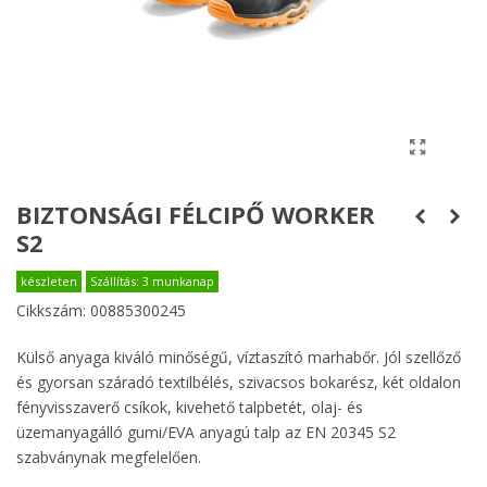
BIZTONSÁGI FÉLCIPŐ WORKER
S2
készleten
Szállítás: 3 munkanap
Cikkszám:
00885300245
Külső anyaga kiváló minőségű, víztaszító marhabőr. Jól szellőző
és gyorsan száradó textilbélés, szivacsos bokarész, két oldalon
fényvisszaverő csíkok, kivehető talpbetét, olaj- és
üzemanyagálló gumi/EVA anyagú talp az EN 20345 S2
szabványnak megfelelően.