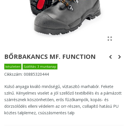
BŐRBAKANCS MF. FUNCTION
készleten
Szállítás: 3 munkanap
Cikkszám:
00885320444
Külső anyaga kiváló minőségű, víztaszító marhabőr. Fekete
színű. Kényelmes viselet a jól szellőző textilbélés és a párnázott
szárrésznek köszönhetően, erős fűzőkampók, kopás- és
dörzsölődés elleni védelem az orr-részen, csillapító hatású PU
köztes talplemez, csúszásmentes talp