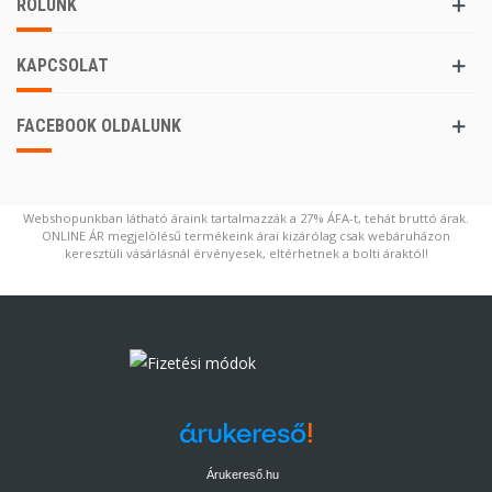
RÓLUNK
KAPCSOLAT
FACEBOOK OLDALUNK
Webshopunkban látható áraink tartalmazzák a 27% ÁFA-t, tehát bruttó árak.
ONLINE ÁR megjelölésű termékeink árai kizárólag csak webáruházon
keresztüli vásárlásnál érvényesek, eltérhetnek a bolti áraktól!
Árukereső.hu