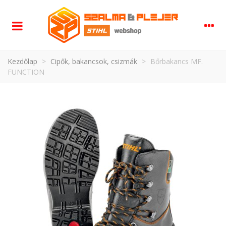
Kezdőlap
>
Cipők, bakancsok, csizmák
>
Bőrbakancs MF.
FUNCTION