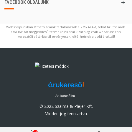
FACEBOOK OLDALUNK
Webshopunkban látható áraink tartalmazzák a 27% ÁFA-t, tehát bruttó árak.
ONLINE ÁR megjelölésű termékeink árai kizárólag csak webáruházon
keresztüli vásárlásnál érvényesek, eltérhetnek a bolti áraktól!
Árukereső.hu
© 2022 Szalma & Plejer Kft.
Minden jog fenntartva.