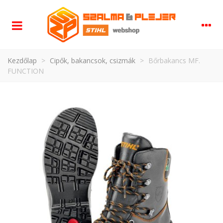
Kezdőlap
>
Cipők, bakancsok, csizmák
>
Bőrbakancs MF.
FUNCTION