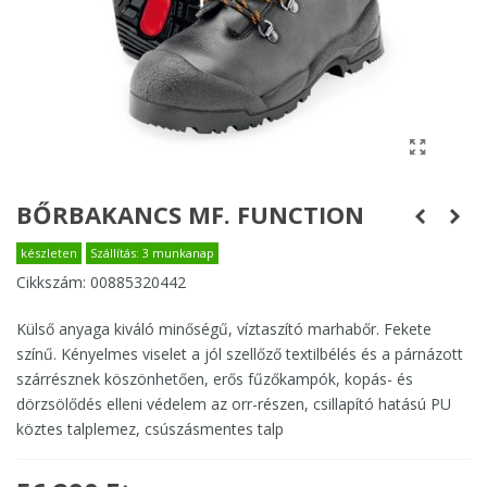
BŐRBAKANCS MF. FUNCTION
készleten
Szállítás: 3 munkanap
Cikkszám:
00885320442
Külső anyaga kiváló minőségű, víztaszító marhabőr. Fekete
színű. Kényelmes viselet a jól szellőző textilbélés és a párnázott
szárrésznek köszönhetően, erős fűzőkampók, kopás- és
dörzsölődés elleni védelem az orr-részen, csillapító hatású PU
köztes talplemez, csúszásmentes talp