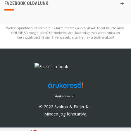
FACEBOOK OLDALUNK
Webshopunkban látható áraink tartalmazzák a 27% ÁFA-t, tehát bruttó árak.
ONLINE ÁR megjelölésű termékeink árai kizárólag csak webáruházon
keresztüli vásárlásnál érvényesek, eltérhetnek a bolti áraktól!
Árukereső.hu
© 2022 Szalma & Plejer Kft.
Minden jog fenntartva.