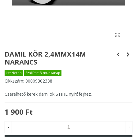
DAMIL KÖR 2,4MMX14M
NARANCS
készleten
Szállítás: 3 munkanap
Cikkszám:
00009302338
Cserélhető kerek damilok STIHL nyírófejhez.
1 900 Ft
-
+