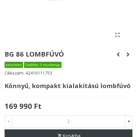
BG 86 LOMBFÚVÓ
készleten
Szállítás: 3 munkanap
Cikkszám:
42410111753
Könnyű, kompakt kialakítású lombfúvó
169 990 Ft
-
+
Kosárba