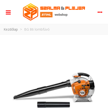
Kezdőlap
>
BG 86 lombfúvó