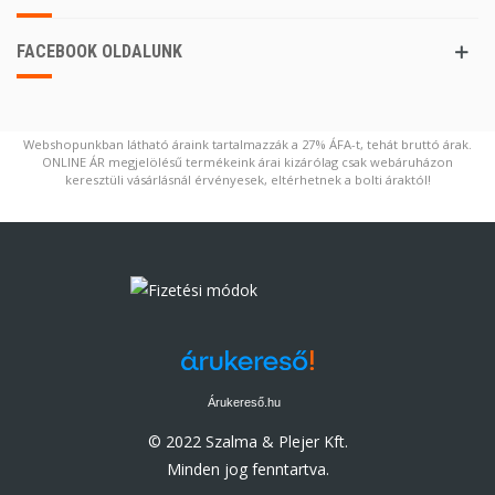
FACEBOOK OLDALUNK
Webshopunkban látható áraink tartalmazzák a 27% ÁFA-t, tehát bruttó árak.
ONLINE ÁR megjelölésű termékeink árai kizárólag csak webáruházon
keresztüli vásárlásnál érvényesek, eltérhetnek a bolti áraktól!
Árukereső.hu
© 2022 Szalma & Plejer Kft.
Minden jog fenntartva.