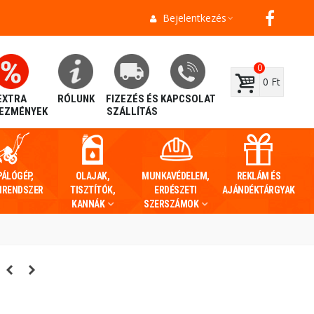
Bejelentkezés
0
0 Ft
EXTRA
RÓLUNK
FIZEZÉS ÉS
KAPCSOLAT
EZMÉNYEK
SZÁLLÍTÁS
PÁLÓGÉP,
OLAJAK,
MUNKAVÉDELEM,
REKLÁM ÉS
IRENDSZER
TISZTÍTÓK,
ERDÉSZETI
AJÁNDÉKTÁRGYAK
KANNÁK
SZERSZÁMOK