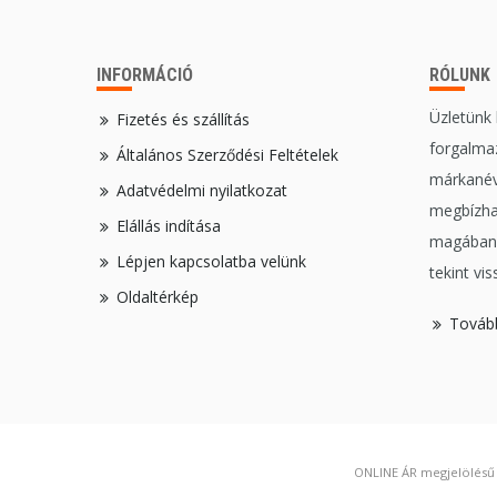
INFORMÁCIÓ
RÓLUNK
Üzletünk
Fizetés és szállítás
forgalmaz
Általános Szerződési Feltételek
márkanév
Adatvédelmi nyilatkozat
megbízha
Elállás indítása
magában,
Lépjen kapcsolatba velünk
tekint vis
Oldaltérkép
Továb
ONLINE ÁR megjelölésű t