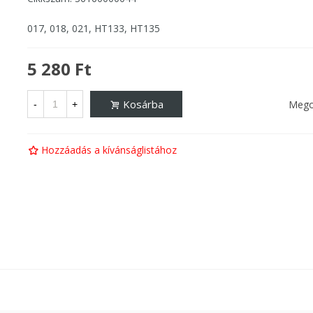
017, 018, 021, HT133, HT135
5 280 Ft
Kosárba
Mego
-
+
Hozzáadás a kívánságlistához