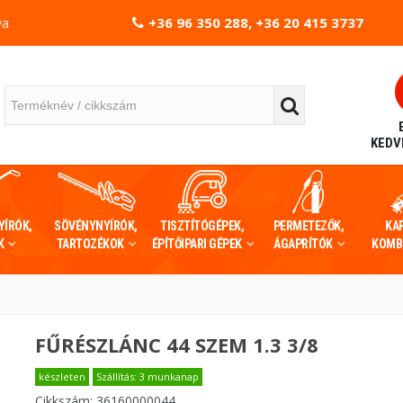
+36 96 350 288, +36 20 415 3737
va
KEDV
YÍRÓK,
SÖVÉNYNYÍRÓK,
TISZTÍTÓGÉPEK,
PERMETEZŐK,
KA
K
TARTOZÉKOK
ÉPÍTŐIPARI GÉPEK
ÁGAPRÍTÓK
KOMB
FŰRÉSZLÁNC 44 SZEM 1.3 3/8
készleten
Szállítás: 3 munkanap
Cikkszám:
36160000044