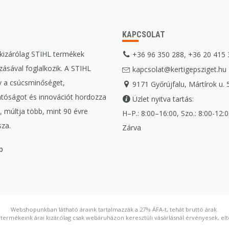
KAPCSOLAT
 kizárólag STIHL termékek
+36 96 350 288, +36 20 415
ásával foglalkozik. A STIHL
kapcsolat@kertigepsziget.hu
 a csúcsminőséget,
9171 Győrújfalu, Mártírok u. 
tóságot és innovációt hordozza
Üzlet nyitva tartás:
 múltja több, mint 90 évre
H–P.: 8:00–16:00, Szo.: 8:00-12:00
sza.
Zárva
b
Webshopunkban látható áraink tartalmazzák a 27% ÁFA-t, tehát bruttó árak.
ermékeink árai kizárólag csak webáruházon keresztüli vásárlásnál érvényesek, elté