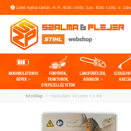
Üzlet nyitva tartás: H–P.: 8:00–16:00, Szo.: 8:00-12:00, V.: Zár
AKKUMULÁTOROS
FŰNYÍRÓK,
LÁNCFŰRÉSZEK,
SZEGÉLYN
GÉPEK
TRAKTOROK,
ÁGVÁGÓK
KASZÁ
GYEPSZELLŐZTETŐK
Kezdőlap
>
Fűrészlánc 44 szem 1.3 3/8