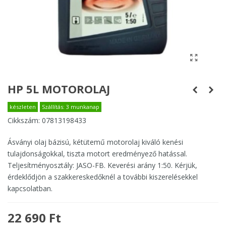
HP 5L MOTOROLAJ
készleten
Szállítás: 3 munkanap
Cikkszám:
07813198433
Ásványi olaj bázisú, kétütemű motorolaj kiváló kenési
tulajdonságokkal, tiszta motort eredményező hatással.
Teljesítményosztály: JASO-FB. Keverési arány 1:50. Kérjük,
érdeklődjön a szakkereskedőknél a további kiszerelésekkel
kapcsolatban.
22 690 Ft