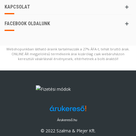
KAPCSOLAT
FACEBOOK OLDALUNK
Webshopunkban látható áraink tartalmazzák a 27% ÁFA-t, tehát bruttó árak.
ONLINE ÁR megjelölésű termékeink árai kizárólag csak webáruházon
keresztüli vásárlásnál érvényesek, eltérhetnek a bolti áraktól!
Árukereső.hu
© 2022 Szalma & Plejer Kft.