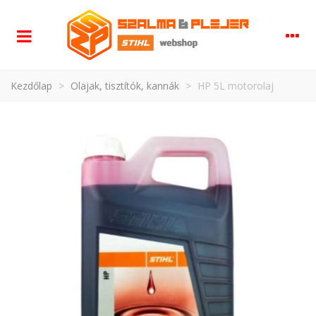
Kezdőlap
>
Olajak, tisztítók, kannák
>
HP 5L motorolaj