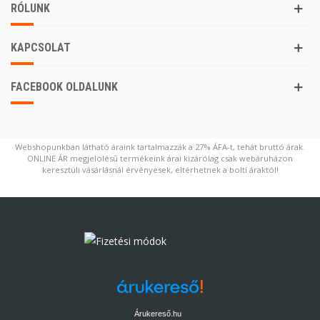
RÓLUNK
KAPCSOLAT
FACEBOOK OLDALUNK
Webshopunkban látható áraink tartalmazzák a 27% ÁFA-t, tehát bruttó árak.
ONLINE ÁR megjelölésű termékeink árai kizárólag csak webáruházon
keresztüli vásárlásnál érvényesek, eltérhetnek a bolti áraktól!
Árukereső.hu