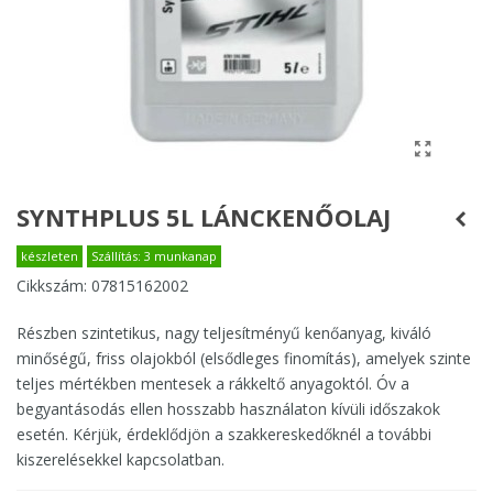
SYNTHPLUS 5L LÁNCKENŐOLAJ
készleten
Szállítás: 3 munkanap
Cikkszám:
07815162002
Részben szintetikus, nagy teljesítményű kenőanyag, kiváló
minőségű, friss olajokból (elsődleges finomítás), amelyek szinte
teljes mértékben mentesek a rákkeltő anyagoktól. Óv a
begyantásodás ellen hosszabb használaton kívüli időszakok
esetén. Kérjük, érdeklődjön a szakkereskedőknél a további
kiszerelésekkel kapcsolatban.