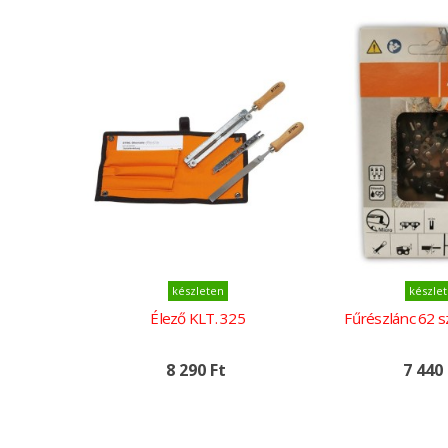
Kosárba
Kosárba
készleten
készle
Élező KLT. 325
Fűrészlánc 62 
8 290 Ft
7 440 