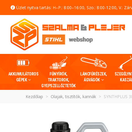
Üzlet nyitva tartás: H–P.: 8:00–16:00, Szo.: 8:00-12:00, V.: Zár
AKKUMULÁTOROS
FŰNYÍRÓK,
LÁNCFŰRÉSZEK,
SZEGÉLYN
GÉPEK
TRAKTOROK,
ÁGVÁGÓK
KASZÁ
GYEPSZELLŐZTETŐK
Kezdőlap
>
Olajak, tisztítók, kannák
>
SYNTHPLUS 3L