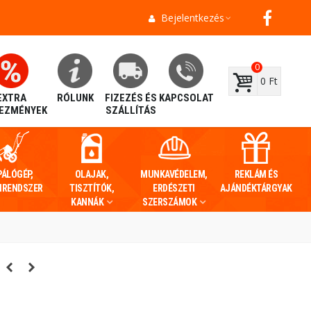
Bejelentkezés
0
0 Ft
EXTRA
RÓLUNK
FIZEZÉS ÉS
KAPCSOLAT
EZMÉNYEK
SZÁLLÍTÁS
PÁLÓGÉP,
OLAJAK,
MUNKAVÉDELEM,
REKLÁM ÉS
IRENDSZER
TISZTÍTÓK,
ERDÉSZETI
AJÁNDÉKTÁRGYAK
KANNÁK
SZERSZÁMOK