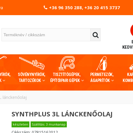
+36 96 350 288, +36 20 415 3737
va
KEDV
YÍRÓK,
SÖVÉNYNYÍRÓK,
TISZTÍTÓGÉPEK,
PERMETEZŐK,
KA
K
TARTOZÉKOK
ÉPÍTŐIPARI GÉPEK
ÁGAPRÍTÓK
KOMB
 lánckenőolaj
SYNTHPLUS 3L LÁNCKENŐOLAJ
készleten
Szállítás: 3 munkanap
Cikkszám:
07815162012