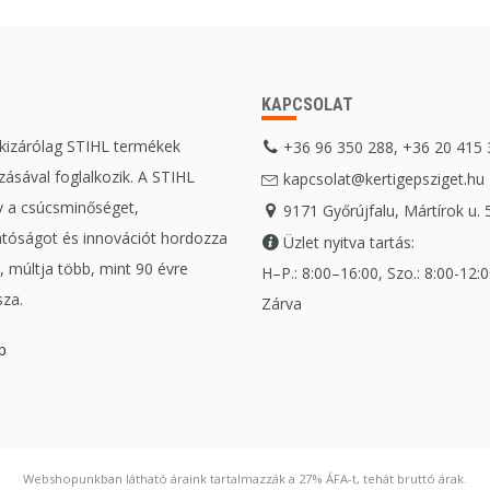
KAPCSOLAT
 kizárólag STIHL termékek
+36 96 350 288, +36 20 415
ásával foglalkozik. A STIHL
kapcsolat@kertigepsziget.hu
 a csúcsminőséget,
9171 Győrújfalu, Mártírok u. 
tóságot és innovációt hordozza
Üzlet nyitva tartás:
 múltja több, mint 90 évre
H–P.: 8:00–16:00, Szo.: 8:00-12:00
sza.
Zárva
b
Webshopunkban látható áraink tartalmazzák a 27% ÁFA-t, tehát bruttó árak.