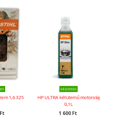
Kosárba
ten
készleten
szem 1,6 325
HP ULTRA kétütemű motorolaj
0,1L
Ft
1 600 Ft