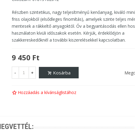
Részben szintetikus, nagy teljesítményű kenőanyag, kiváló min
friss olajokból (elsődleges finomítás), amelyek szinte teljes m
mentesek a rákkeltő anyagoktól. Óv a begyantásodás ellen ho
használaton kívüli időszakok esetén. Kérjük, érdeklődjön a
szakkereskedőknél a további kiszerelésekkel kapcsolatban.
9 450 Ft
Kosárba
Mego
-
+
Hozzáadás a kívánságlistához
MEGVETTÉL: