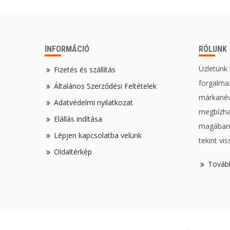
INFORMÁCIÓ
RÓLUNK
Üzletünk
Fizetés és szállítás
forgalmaz
Általános Szerződési Feltételek
márkanév
Adatvédelmi nyilatkozat
megbízha
Elállás indítása
magában,
Lépjen kapcsolatba velünk
tekint vis
Oldaltérkép
Továb