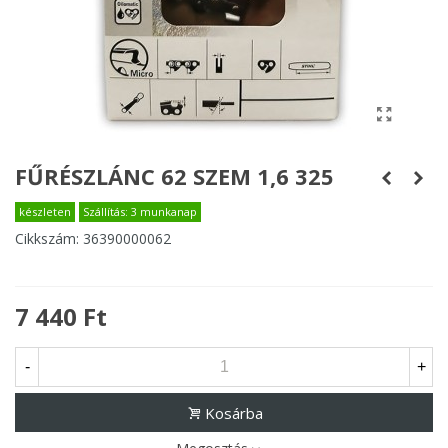
FŰRÉSZLÁNC 62 SZEM 1,6 325
készleten
Szállítás: 3 munkanap
Cikkszám:
36390000062
7 440 Ft
-
+
Kosárba