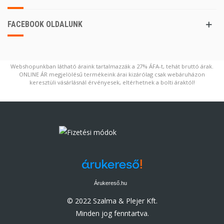
FACEBOOK OLDALUNK
Webshopunkban látható áraink tartalmazzák a 27% ÁFA-t, tehát bruttó árak.
ONLINE ÁR megjelölésű termékeink árai kizárólag csak webáruházon
keresztüli vásárlásnál érvényesek, eltérhetnek a bolti áraktól!
Árukereső.hu
© 2022 Szalma & Plejer Kft.
Minden jog fenntartva.