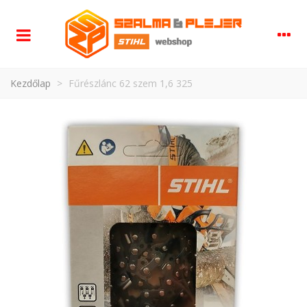
Kezdőlap
>
Fűrészlánc 62 szem 1,6 325