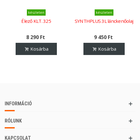
készleten
készleten
Élező KLT. 325
SYNTHPLUS 3L lánckenőolaj
8 290 Ft
9 450 Ft
Kosárba
Kosárba
INFORMÁCIÓ
RÓLUNK
KAPCSOLAT