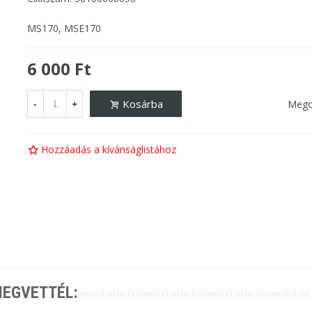
MS170, MSE170
6 000 Ft
Kosárba
Mego
-
+
Hozzáadás a kívánságlistához
MEGVETTÉL: