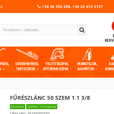
+36 96 350 288, +36 20 415 3737
va
KEDV
YÍRÓK,
SÖVÉNYNYÍRÓK,
TISZTÍTÓGÉPEK,
PERMETEZŐK,
KA
K
TARTOZÉKOK
ÉPÍTŐIPARI GÉPEK
ÁGAPRÍTÓK
KOMB
FŰRÉSZLÁNC 50 SZEM 1.1 3/8
készleten
Szállítás: 3 munkanap
Cikkszám:
36100000050