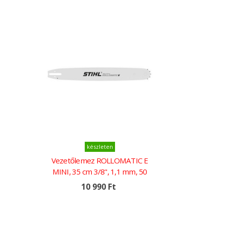
Kosárba
készleten
Vezetőlemez ROLLOMATIC E
MINI, 35 cm 3/8", 1,1 mm, 50
szemes
10 990 Ft