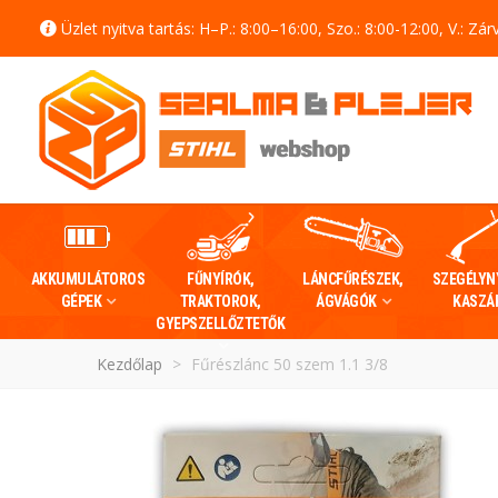
Üzlet nyitva tartás: H–P.: 8:00–16:00, Szo.: 8:00-12:00, V.: Zár
AKKUMULÁTOROS
FŰNYÍRÓK,
LÁNCFŰRÉSZEK,
SZEGÉLYN
GÉPEK
TRAKTOROK,
ÁGVÁGÓK
KASZÁ
GYEPSZELLŐZTETŐK
Kezdőlap
>
Fűrészlánc 50 szem 1.1 3/8