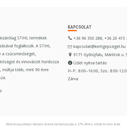
KAPCSOLAT
 kizárólag STIHL termékek
+36 96 350 288, +36 20 415
ásával foglalkozik. A STIHL
kapcsolat@kertigepsziget.hu
 a csúcsminőséget,
9171 Győrújfalu, Mártírok u. 
tóságot és innovációt hordozza
Üzlet nyitva tartás:
 múltja több, mint 90 évre
H–P.: 8:00–16:00, Szo.: 8:00-12:00
sza.
Zárva
b
Webshopunkban látható áraink tartalmazzák a 27% ÁFA-t, tehát bruttó árak.