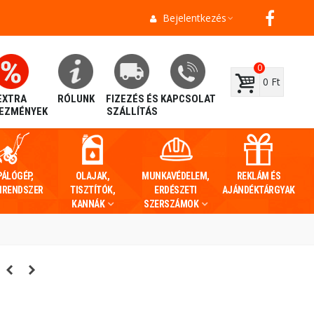
Bejelentkezés
0
0 Ft
EXTRA
RÓLUNK
FIZEZÉS ÉS
KAPCSOLAT
EZMÉNYEK
SZÁLLÍTÁS
PÁLÓGÉP,
OLAJAK,
MUNKAVÉDELEM,
REKLÁM ÉS
IRENDSZER
TISZTÍTÓK,
ERDÉSZETI
AJÁNDÉKTÁRGYAK
KANNÁK
SZERSZÁMOK