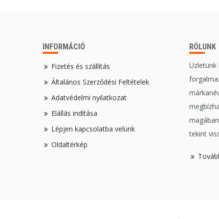
INFORMÁCIÓ
RÓLUNK
Üzletünk
Fizetés és szállítás
forgalmaz
Általános Szerződési Feltételek
márkanév
Adatvédelmi nyilatkozat
megbízha
Elállás indítása
magában,
Lépjen kapcsolatba velünk
tekint vis
Oldaltérkép
Továb