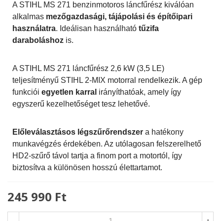
A STIHL MS 271 benzinmotoros láncfűrész kiválóan
alkalmas
mezőgazdasági, tájápolási és építőipari
használatra
. Ideálisan használható
tűzifa
daraboláshoz
is.
A STIHL MS 271 láncfűrész 2,6 kW (3,5 LE)
teljesítményű STIHL 2-MIX motorral rendelkezik. A gép
funkciói
egyetlen karral
irányíthatóak, amely így
egyszerű kezelhetőséget tesz lehetővé.
Előleválasztásos légszűrőrendszer
a hatékony
munkavégzés érdekében. Az utólagosan felszerelhető
HD2-szűrő távol tartja a finom port a motortól, így
biztosítva a különösen hosszú élettartamot.
245 990 Ft