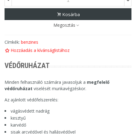
-
+
Kosárba
Megosztás
Címkék:
benzines
Hozzáadás a kívánságlistához
VÉDŐRUHÁZAT
Minden felhasználó számára javasoljuk a
megfelelő
védőruházat
viselését munkavégzéskor.
Az ajánlott védőfelszerelés:
vágásvédett nadrág
kesztyű
karvédő
sisak arcvédővel és hallásvédővel