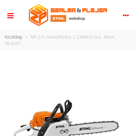
Kezdőlap
>
MS 271 motorfűrész | 2,6kW/3,5LE, 40cm,
50,2cm³