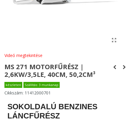
Videó megtekintése
MS 271 MOTORFŰRÉSZ |
2,6KW/3,5LE, 40CM, 50,2CM³
készleten
Szállítás: 3 munkanap
Cikkszám:
11412000701
SOKOLDALÚ BENZINES
LÁNCFŰRÉSZ