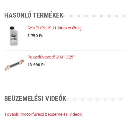
HASONLÓ TERMÉKEK
SYNTHPLUS 1L lánckenőolaj
3 750 Ft
Reszelővezető 2IN1 325"
13 990 Ft
BEÜZEMELÉSI VIDEÓK
További motorfűrész beüzemelési videók