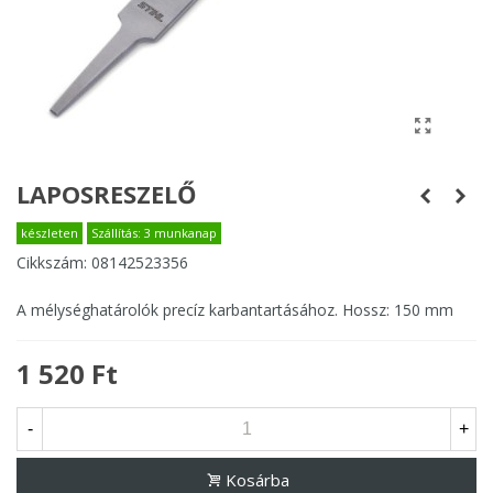
LAPOSRESZELŐ
készleten
Szállítás: 3 munkanap
Cikkszám:
08142523356
A mélységhatárolók precíz karbantartásához. Hossz: 150 mm
1 520 Ft
-
+
Kosárba