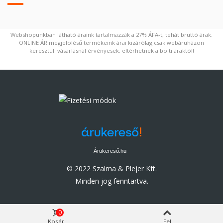
Webshopunkban látható áraink tartalmazzák a 27% ÁFA-t, tehát bruttó árak.
ONLINE ÁR megjelölésű termékeink árai kizárólag csak webáruházon
keresztüli vásárlásnál érvényesek, eltérhetnek a bolti áraktól!
Árukereső.hu
© 2022 Szalma & Plejer Kft.
Minden jog fenntartva.
0
Kosár
Fel