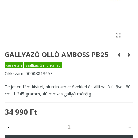
GALLYAZÓ OLLÓ AMBOSS PB25
készleten
Szállítás: 3 munkanap
Cikkszám:
00008813653
Teljesen fém kivitel, alumínium csövekkel és állítható üllővel. 80
cm, 1,245 gramm, 40 mm-es gallyátmérőig.
34 990 Ft
-
+