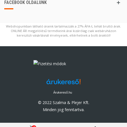
FACEBOOK OLDALUNK
Webshopunkban látható áraink tartalmazzák a 27% ÁFA-t, tehát bruttó árak.
ONLINE ÁR megjelölésű termékeink árai kizárólag csak webáruházon
keresztüli vásárlásnál érvényesek, eltérhetnek a bolti áraktól!
Árukereső.hu
© 2022 Szalma & Plejer Kft.
Minden jog fenntartva.