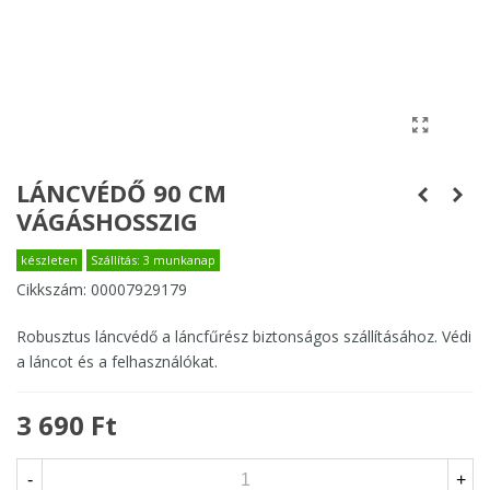
LÁNCVÉDŐ 90 CM
VÁGÁSHOSSZIG
készleten
Szállítás: 3 munkanap
Cikkszám:
00007929179
Robusztus láncvédő a láncfűrész biztonságos szállításához. Védi
a láncot és a felhasználókat.
3 690 Ft
-
+