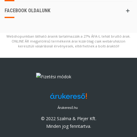
FACEBOOK OLDALUNK
Webshopunkban látható áraink tartalmazzák a 27% ÁFA-t, tehát bruttó árak.
ONLINE ÁR megjelölésű termékeink árai kizárólag csak webáruházon
keresztüli vásárlásnál érvényesek, eltérhetnek a bolti áraktól!
Árukereső.hu
© 2022 Szalma & Plejer Kft.
Minden jog fenntartva.