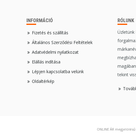
INFORMÁCIÓ
RÓLUNK
Üzletünk
Fizetés és szállítás
forgalmaz
Általános Szerződési Feltételek
márkanév
Adatvédelmi nyilatkozat
megbízha
Elállás indítása
magában,
Lépjen kapcsolatba velünk
tekint vis
Oldaltérkép
Továb
ONLINE ÁR megjelölésű t