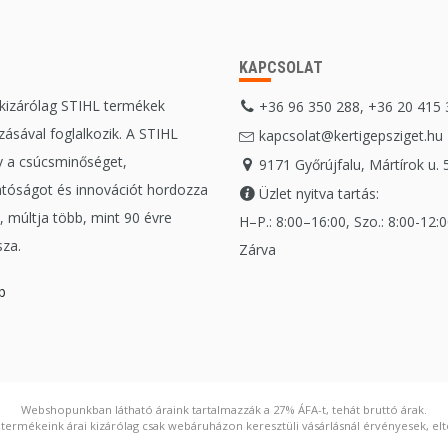
KAPCSOLAT
 kizárólag STIHL termékek
+36 96 350 288, +36 20 415
ásával foglalkozik. A STIHL
kapcsolat@kertigepsziget.hu
 a csúcsminőséget,
9171 Győrújfalu, Mártírok u. 
tóságot és innovációt hordozza
Üzlet nyitva tartás:
 múltja több, mint 90 évre
H–P.: 8:00–16:00, Szo.: 8:00-12:00
sza.
Zárva
b
Webshopunkban látható áraink tartalmazzák a 27% ÁFA-t, tehát bruttó árak.
ermékeink árai kizárólag csak webáruházon keresztüli vásárlásnál érvényesek, elté