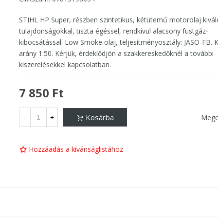
STIHL HP Super, részben szintetikus, kétütemű motorolaj kivál
tulajdonságokkal, tiszta égéssel, rendkívül alacsony füstgáz-
kibocsátással. Low Smoke olaj, teljesítményosztály: JASO-FB. 
arány 1:50. Kérjük, érdeklődjön a szakkereskedőknél a további
kiszerelésekkel kapcsolatban.
7 850 Ft
Kosárba
Mego
-
+
Hozzáadás a kívánságlistához