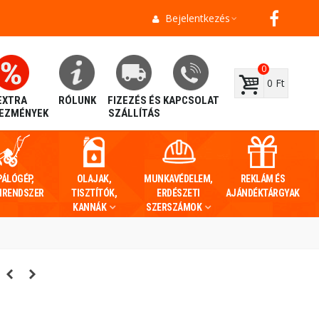
Bejelentkezés
0
0 Ft
EXTRA
RÓLUNK
FIZEZÉS ÉS
KAPCSOLAT
EZMÉNYEK
SZÁLLÍTÁS
PÁLÓGÉP,
OLAJAK,
MUNKAVÉDELEM,
REKLÁM ÉS
IRENDSZER
TISZTÍTÓK,
ERDÉSZETI
AJÁNDÉKTÁRGYAK
KANNÁK
SZERSZÁMOK