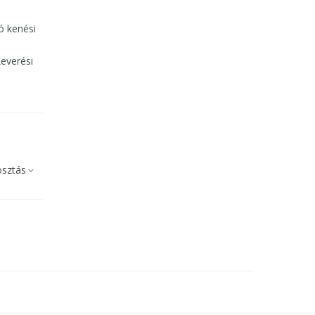
ó kenési
Keverési
sztás