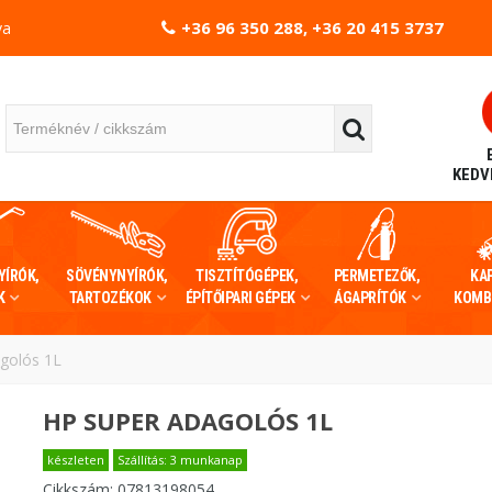
+36 96 350 288, +36 20 415 3737
va
KEDV
YÍRÓK,
SÖVÉNYNYÍRÓK,
TISZTÍTÓGÉPEK,
PERMETEZŐK,
KA
K
TARTOZÉKOK
ÉPÍTŐIPARI GÉPEK
ÁGAPRÍTÓK
KOMB
golós 1L
HP SUPER ADAGOLÓS 1L
készleten
Szállítás: 3 munkanap
Cikkszám:
07813198054