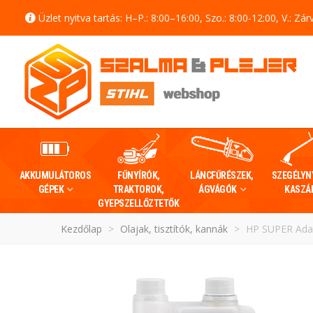
Üzlet nyitva tartás: H–P.: 8:00–16:00, Szo.: 8:00-12:00, V.: Zár
AKKUMULÁTOROS
FŰNYÍRÓK,
LÁNCFŰRÉSZEK,
SZEGÉLYN
GÉPEK
TRAKTOROK,
ÁGVÁGÓK
KASZÁ
GYEPSZELLŐZTETŐK
Kezdőlap
>
Olajak, tisztítók, kannák
>
HP SUPER Ada