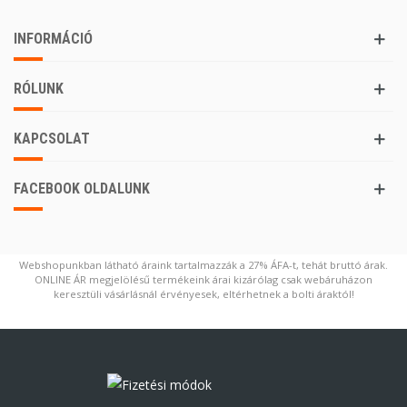
INFORMÁCIÓ
RÓLUNK
KAPCSOLAT
FACEBOOK OLDALUNK
Webshopunkban látható áraink tartalmazzák a 27% ÁFA-t, tehát bruttó árak.
ONLINE ÁR megjelölésű termékeink árai kizárólag csak webáruházon
keresztüli vásárlásnál érvényesek, eltérhetnek a bolti áraktól!