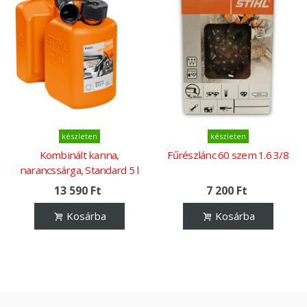
készleten
készleten
Kombinált kanna,
Fűrészlánc 60 szem 1.6 3/8
narancssárga, Standard 5 l
üzemanyag és 3 l lánckenő
13 590 Ft
7 200 Ft
olaj
Kosárba
Kosárba