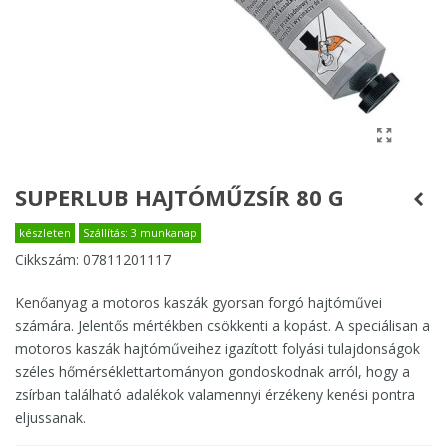
SUPERLUB HAJTÓMŰZSÍR 80 G
készleten
Szállítás: 3 munkanap
Cikkszám:
07811201117
Kenőanyag a motoros kaszák gyorsan forgó hajtóművei
számára. Jelentős mértékben csökkenti a kopást. A speciálisan a
motoros kaszák hajtóműveihez igazított folyási tulajdonságok
széles hőmérséklettartományon gondoskodnak arról, hogy a
zsírban található adalékok valamennyi érzékeny kenési pontra
eljussanak.