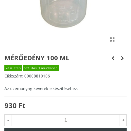
MÉRŐEDÉNY 100 ML
készleten
Szállítás: 3 munkanap
Cikkszám:
00008810186
Az üzemanyag-keverék elkészítéséhez.
930 Ft
-
+