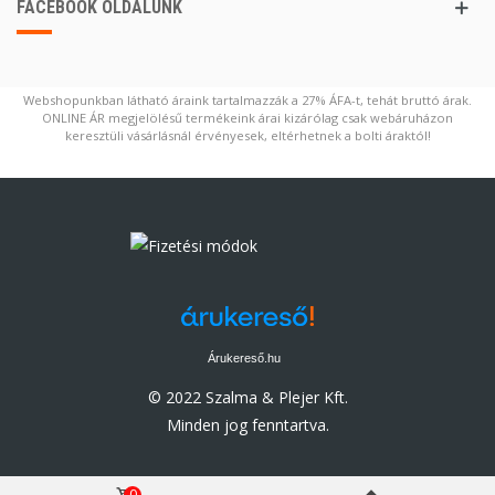
FACEBOOK OLDALUNK
Webshopunkban látható áraink tartalmazzák a 27% ÁFA-t, tehát bruttó árak.
ONLINE ÁR megjelölésű termékeink árai kizárólag csak webáruházon
keresztüli vásárlásnál érvényesek, eltérhetnek a bolti áraktól!
Árukereső.hu
© 2022 Szalma & Plejer Kft.
Minden jog fenntartva.
0