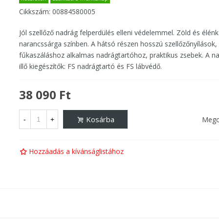
Cikkszám:
00884580005
Jól szellőző nadrág felperdülés elleni védelemmel. Zöld és élénk
narancssárga színben. A hátsó részen hosszú szellőzőnyílások,
fűkaszáláshoz alkalmas nadrágtartóhoz, praktikus zsebek. A n
illő kiegészítők: FS nadrágtartó és FS lábvédő.
38 090 Ft
Kosárba
Mego
-
+
Hozzáadás a kívánságlistához