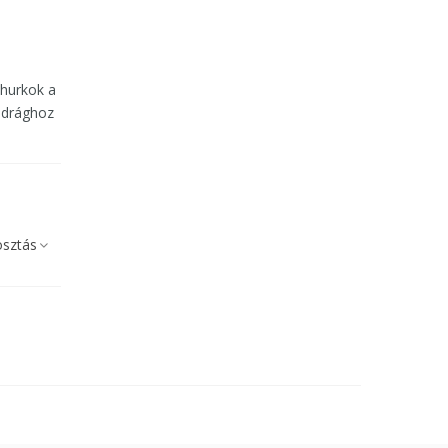
 hurkok a
adrághoz
sztás