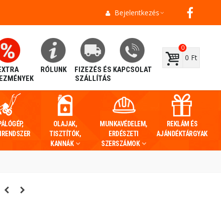
Bejelentkezés
0
0 Ft
EXTRA
RÓLUNK
FIZEZÉS ÉS
KAPCSOLAT
EZMÉNYEK
SZÁLLÍTÁS
PÁLÓGÉP,
OLAJAK,
MUNKAVÉDELEM,
REKLÁM ÉS
IRENDSZER
TISZTÍTÓK,
ERDÉSZETI
AJÁNDÉKTÁRGYAK
KANNÁK
SZERSZÁMOK