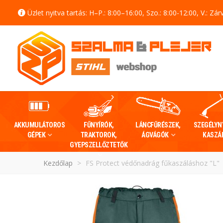
Üzlet nyitva tartás: H–P.: 8:00–16:00, Szo.: 8:00-12:00, V.: Zár
AKKUMULÁTOROS
FŰNYÍRÓK,
LÁNCFŰRÉSZEK,
SZEGÉLYN
GÉPEK
TRAKTOROK,
ÁGVÁGÓK
KASZÁ
GYEPSZELLŐZTETŐK
Kezdőlap
>
FS Protect védőnadrág fűkaszáláshoz "L"