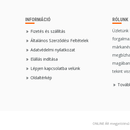
INFORMÁCIÓ
RÓLUNK
Üzletünk
Fizetés és szállítás
forgalmaz
Általános Szerződési Feltételek
márkanév
Adatvédelmi nyilatkozat
megbízha
Elállás indítása
magában,
Lépjen kapcsolatba velünk
tekint vis
Oldaltérkép
Továb
ONLINE ÁR megjelölésű t