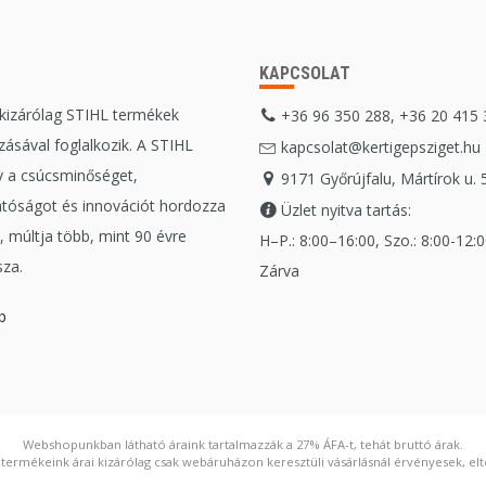
KAPCSOLAT
 kizárólag STIHL termékek
+36 96 350 288, +36 20 415
ásával foglalkozik. A STIHL
kapcsolat@kertigepsziget.hu
 a csúcsminőséget,
9171 Győrújfalu, Mártírok u. 
tóságot és innovációt hordozza
Üzlet nyitva tartás:
 múltja több, mint 90 évre
H–P.: 8:00–16:00, Szo.: 8:00-12:00
sza.
Zárva
b
Webshopunkban látható áraink tartalmazzák a 27% ÁFA-t, tehát bruttó árak.
ermékeink árai kizárólag csak webáruházon keresztüli vásárlásnál érvényesek, elté