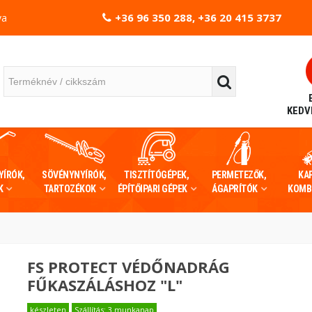
+36 96 350 288, +36 20 415 3737
va
KEDV
YÍRÓK,
SÖVÉNYNYÍRÓK,
TISZTÍTÓGÉPEK,
PERMETEZŐK,
KA
K
TARTOZÉKOK
ÉPÍTŐIPARI GÉPEK
ÁGAPRÍTÓK
KOMB
FS PROTECT VÉDŐNADRÁG
FŰKASZÁLÁSHOZ "L"
készleten
Szállítás: 3 munkanap