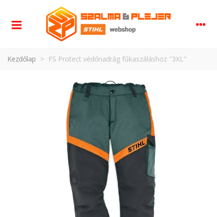
Kezdőlap
>
FS Protect védőnadrág fűkaszáláshoz "3XL"