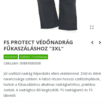
FS PROTECT VÉDŐNADRÁG
FŰKASZÁLÁSHOZ "3XL"
készleten
Szállítás: 3 munkanap
Cikkszám:
00884580008
Jól szellőző nadrág felperdülés elleni védelemmel. Zöld és élénk
narancssárga színben. A hátsó részen hosszú szellőzőnyílások,
hurkok a fűkaszáláshoz alkalmas nadrágtartóhoz, praktikus
zsebek. A nadrághoz illő kiegészítők: FS nadrágtartó és FS
lábvédő.