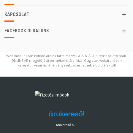
KAPCSOLAT
FACEBOOK OLDALUNK
Webshopunkban látható áraink tartalmazzák a 27% ÁFA-t, tehát bruttó árak.
ONLINE ÁR megjelölésű termékeink árai kizárólag csak webáruházon
keresztüli vásárlásnál érvényesek, eltérhetnek a bolti áraktól!
Árukereső.hu