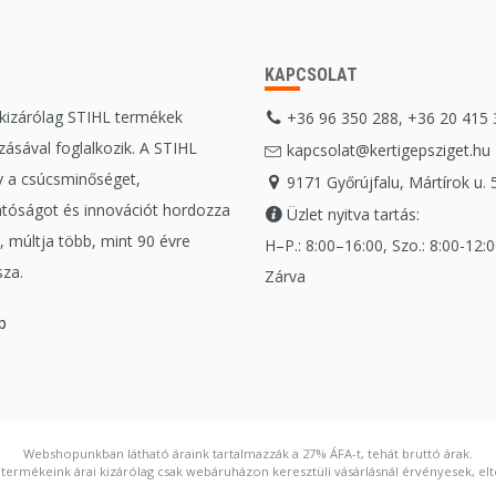
KAPCSOLAT
 kizárólag STIHL termékek
+36 96 350 288, +36 20 415
ásával foglalkozik. A STIHL
kapcsolat@kertigepsziget.hu
 a csúcsminőséget,
9171 Győrújfalu, Mártírok u. 
tóságot és innovációt hordozza
Üzlet nyitva tartás:
 múltja több, mint 90 évre
H–P.: 8:00–16:00, Szo.: 8:00-12:00
sza.
Zárva
b
Webshopunkban látható áraink tartalmazzák a 27% ÁFA-t, tehát bruttó árak.
ermékeink árai kizárólag csak webáruházon keresztüli vásárlásnál érvényesek, elté