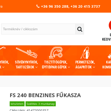
+36 96 350 288, +36 20 415 3737
va
KEDV
YÍRÓK,
SÖVÉNYNYÍRÓK,
TISZTÍTÓGÉPEK,
PERMETEZŐK,
KA
K
TARTOZÉKOK
ÉPÍTŐIPARI GÉPEK
ÁGAPRÍTÓK
KOMB
FS 240 BENZINES FŰKASZA
készleten
Szállítás: 3 munkanap
Cikkszám:
41472000357