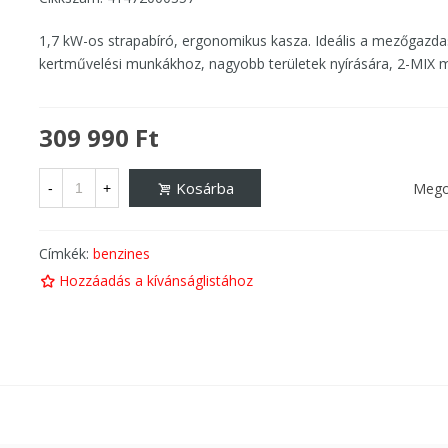
1,7 kW-os strapabíró, ergonomikus kasza. Ideális a mezőgazda
kertművelési munkákhoz, nagyobb területek nyírására, 2-MIX m
309 990 Ft
Kosárba
Mego
-
+
Címkék:
benzines
Hozzáadás a kívánságlistához