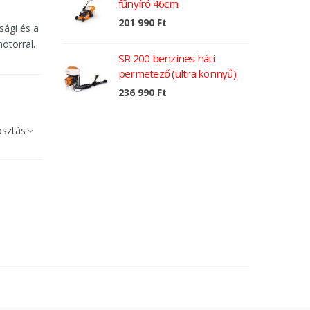
fűnyíró 46cm
201 990 Ft
2
sági és a
otorral.
SR 200 benzines háti
permetező (ultra könnyű)
1
236 990 Ft
sztás