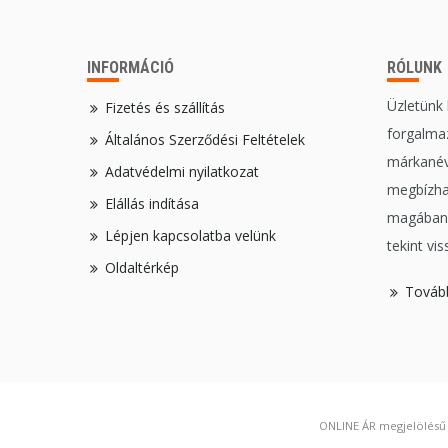
INFORMÁCIÓ
RÓLUNK
Üzletünk
Fizetés és szállítás
forgalmaz
Általános Szerződési Feltételek
márkanév
Adatvédelmi nyilatkozat
megbízha
Elállás indítása
magában,
Lépjen kapcsolatba velünk
tekint vis
Oldaltérkép
Továb
ONLINE ÁR megjelölésű t