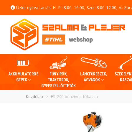
Üzlet nyitva tartás: H–P.: 8:00–16:00, Szo.: 8:00-12:00, V.: Zár
AKKUMULÁTOROS
FŰNYÍRÓK,
LÁNCFŰRÉSZEK,
SZEGÉLYN
GÉPEK
TRAKTOROK,
ÁGVÁGÓK
KASZÁ
GYEPSZELLŐZTETŐK
Kezdőlap
>
FS 240 benzines fűkasza