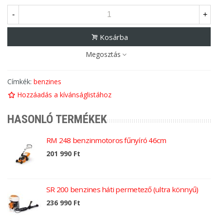
-
+
Kosárba
Megosztás
Címkék:
benzines
Hozzáadás a kívánságlistához
HASONLÓ TERMÉKEK
RM 248 benzinmotoros fűnyíró 46cm
201 990 Ft
SR 200 benzines háti permetező (ultra könnyű)
236 990 Ft