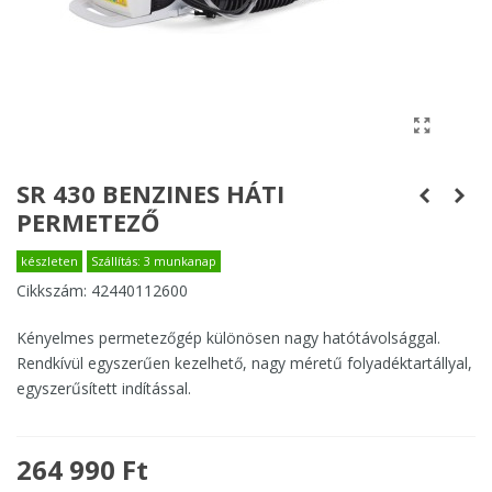
SR 430 BENZINES HÁTI
PERMETEZŐ
készleten
Szállítás: 3 munkanap
Cikkszám:
42440112600
Kényelmes permetezőgép különösen nagy hatótávolsággal.
Rendkívül egyszerűen kezelhető, nagy méretű folyadéktartállyal,
egyszerűsített indítással.
264 990 Ft