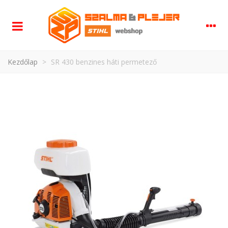
Kezdőlap
>
SR 430 benzines háti permetező