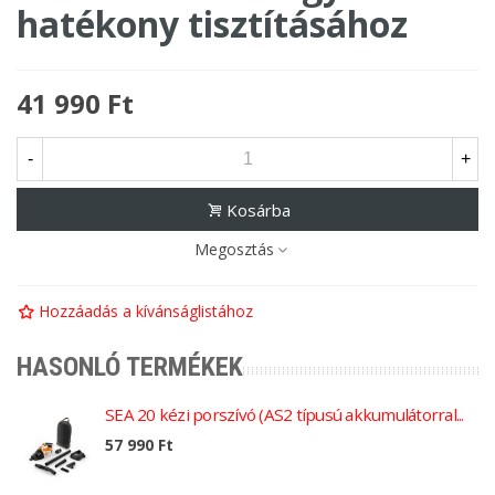
hatékony tisztításához
41 990 Ft
-
+
Kosárba
Megosztás
Hozzáadás a kívánságlistához
HASONLÓ TERMÉKEK
SEA 20 kézi porszívó (AS2 típusú akkumulátorral...
57 990 Ft