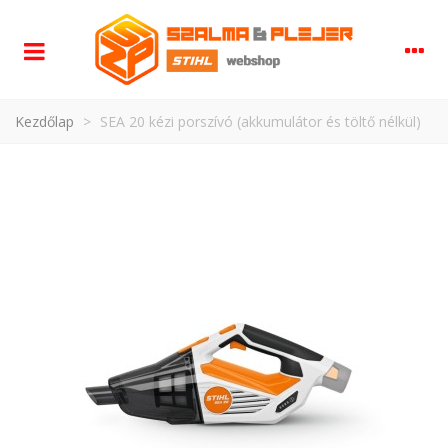
Kezdőlap
>
SEA 20 kézi porszívó (akkumulátor és töltő nélkül)