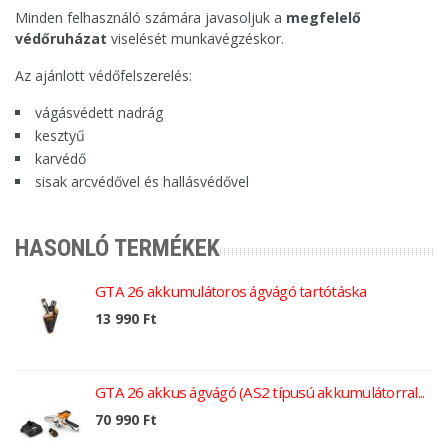
Minden felhasználó számára javasoljuk a
megfelelő
védőruházat
viselését munkavégzéskor.
Az ajánlott védőfelszerelés:
vágásvédett nadrág
kesztyű
karvédő
sisak arcvédővel és hallásvédővel
HASONLÓ TERMÉKEK
GTA 26 akkumulátoros ágvágó tartótáska
13 990 Ft
GTA 26 akkus ágvágó (AS2 típusú akkumulátorral...
70 990 Ft