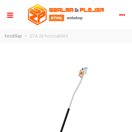
Kezdőlap
>
GTA 26 hosszabbító