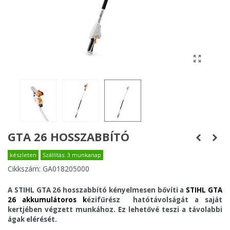
GTA 26 HOSSZABBÍTÓ
készleten
Szállítás: 3 munkanap
Cikkszám:
GA018205000
A STIHL GTA 26 hosszabbító kényelmesen bővíti a
STIHL GTA
26 akkumulátoros k
ézifűrész hatótávolságát
a saját
kertjében végzett munkához.
Ez lehetővé teszi a távolabbi
ágak elérését.