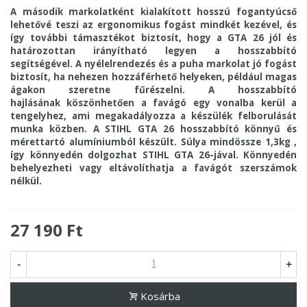
A második markolatként kialakított
hosszú fogantyúcső
lehetővé teszi az ergonomikus fogást mindkét kezével, és
így további támasztékot biztosít, hogy a GTA 26 jól és
határozottan irányítható legyen a hosszabbító
segítségével.
A nyélelrendezés és a
puha markolat
jó fogást
biztosít, ha nehezen hozzáférhető helyeken, például magas
ágakon szeretne fűrészelni.
A hosszabbító
hajlásának
köszönhetően a favágó egy vonalba kerül a
tengelyhez, ami megakadályozza a készülék felborulását
munka közben. A STIHL GTA 26 hosszabbító könnyű és
mérettartó alumíniumból készült. Súlya
mindössze 1,3kg
,
így könnyedén dolgozhat STIHL GTA 26-jával. Könnyedén
behelyezheti
vagy eltávolíthatja a favágót szerszámok
nélkül.
27 190 Ft
-
+
Kosárba