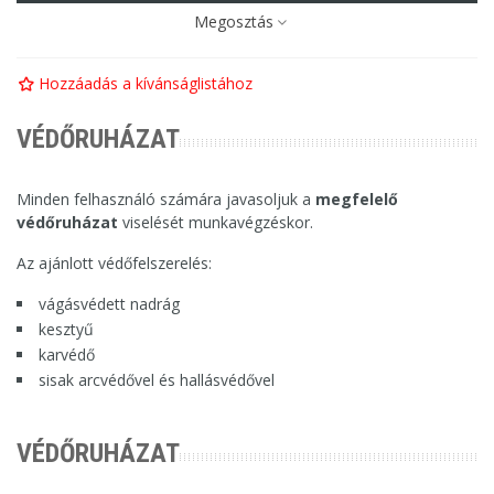
Megosztás
Hozzáadás a kívánságlistához
VÉDŐRUHÁZAT
Minden felhasználó számára javasoljuk a
megfelelő
védőruházat
viselését munkavégzéskor.
Az ajánlott védőfelszerelés:
vágásvédett nadrág
kesztyű
karvédő
sisak arcvédővel és hallásvédővel
VÉDŐRUHÁZAT