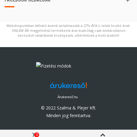
Webshopunkban látható áraink tartalmazzák a 27% ÁFA-t, tehát bruttó árak.
ONLINE ÁR megjelölésű termékeink árai kizárólag csak webáruházon
keresztüli vásárlásnál érvényesek, eltérhetnek a bolti áraktól!
Árukereső.hu
© 2022 Szalma & Plejer Kft.
Minden jog fenntartva.
0