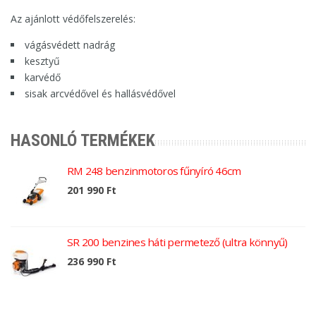
Az ajánlott védőfelszerelés:
vágásvédett nadrág
kesztyű
karvédő
sisak arcvédővel és hallásvédővel
HASONLÓ TERMÉKEK
RM 248 benzinmotoros fűnyíró 46cm
201 990 Ft
SR 200 benzines háti permetező (ultra könnyű)
236 990 Ft