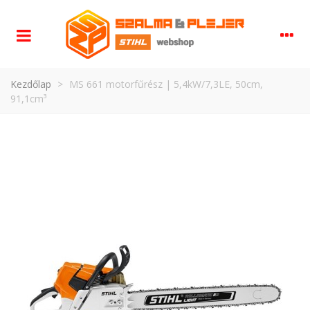
Kezdőlap
>
MS 661 motorfűrész | 5,4kW/7,3LE, 50cm,
91,1cm³