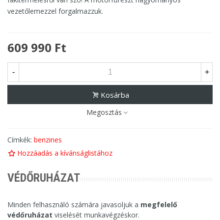
vezetőlemezzel forgalmazzuk.
609 990 Ft
-
+
Kosárba
Megosztás
Címkék:
benzines
Hozzáadás a kívánságlistához
VÉDŐRUHÁZAT
Minden felhasználó számára javasoljuk a
megfelelő
védőruházat
viselését munkavégzéskor.