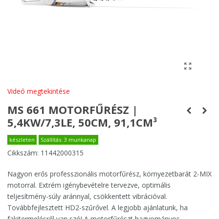
Videó megtekintése
MS 661 MOTORFŰRÉSZ |
5,4KW/7,3LE, 50CM, 91,1CM³
készleten
Szállítás: 3 munkanap
Cikkszám:
11442000315
Nagyon erős professzionális motorfűrész, környezetbarát 2-MIX
motorral. Extrém igénybevételre tervezve, optimális
teljesítmény-súly aránnyal, csökkentett vibrációval.
Továbbfejlesztett HD2-szűrővel. A legjobb ajánlatunk, ha
fakitermelésről van szó! A motorfűrészt hagyományos