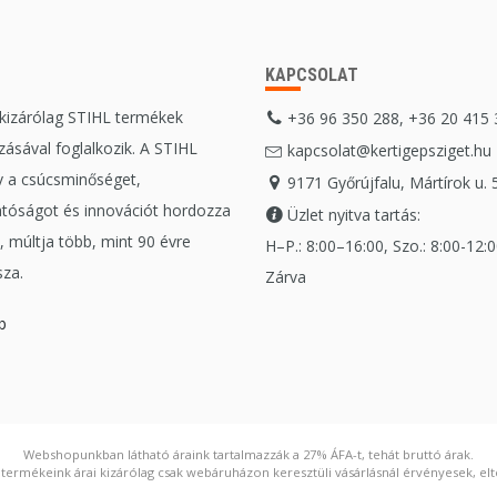
KAPCSOLAT
 kizárólag STIHL termékek
+36 96 350 288, +36 20 415
ásával foglalkozik. A STIHL
kapcsolat@kertigepsziget.hu
 a csúcsminőséget,
9171 Győrújfalu, Mártírok u. 
tóságot és innovációt hordozza
Üzlet nyitva tartás:
 múltja több, mint 90 évre
H–P.: 8:00–16:00, Szo.: 8:00-12:00
sza.
Zárva
b
Webshopunkban látható áraink tartalmazzák a 27% ÁFA-t, tehát bruttó árak.
ermékeink árai kizárólag csak webáruházon keresztüli vásárlásnál érvényesek, elté