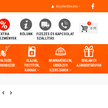
Bejelentkezés
0
0 Ft
EXTRA
RÓLUNK
FIZEZÉS ÉS
KAPCSOLAT
EZMÉNYEK
SZÁLLÍTÁS
PÁLÓGÉP,
OLAJAK,
MUNKAVÉDELEM,
REKLÁM ÉS
IRENDSZER
TISZTÍTÓK,
ERDÉSZETI
AJÁNDÉKTÁRGYAK
KANNÁK
SZERSZÁMOK