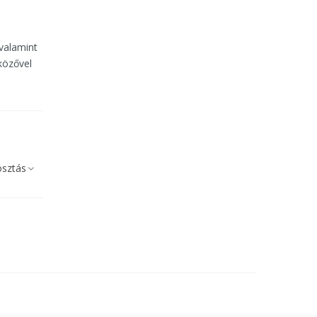
valamint
közővel
sztás