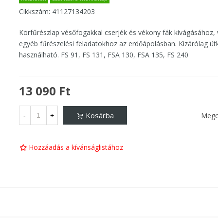
Cikkszám:
41127134203
Körfűrészlap vésőfogakkal cserjék és vékony fák kivágásához, 
egyéb fűrészelési feladatokhoz az erdőápolásban. Kizárólag üt
használható. FS 91, FS 131, FSA 130, FSA 135, FS 240
13 090 Ft
Kosárba
Mego
-
+
Hozzáadás a kívánságlistához