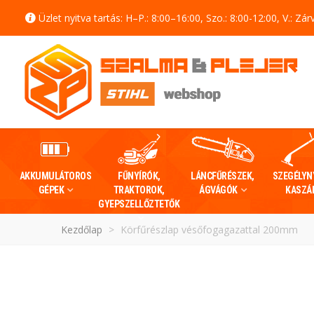
Üzlet nyitva tartás: H–P.: 8:00–16:00, Szo.: 8:00-12:00, V.: Zár
AKKUMULÁTOROS
FŰNYÍRÓK,
LÁNCFŰRÉSZEK,
SZEGÉLYN
GÉPEK
TRAKTOROK,
ÁGVÁGÓK
KASZÁ
GYEPSZELLŐZTETŐK
Kezdőlap
>
Körfűrészlap vésőfogagazattal 200mm