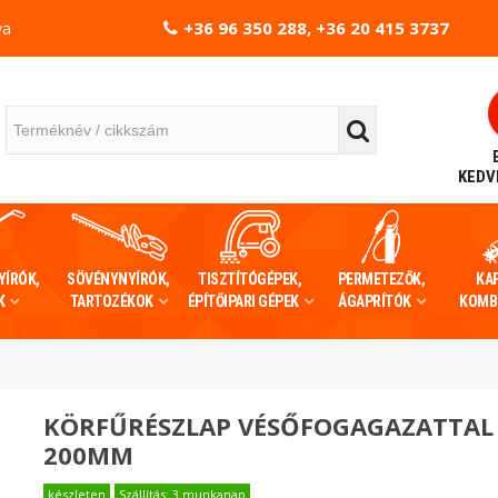
+36 96 350 288, +36 20 415 3737
va
KEDV
YÍRÓK,
SÖVÉNYNYÍRÓK,
TISZTÍTÓGÉPEK,
PERMETEZŐK,
KA
K
TARTOZÉKOK
ÉPÍTŐIPARI GÉPEK
ÁGAPRÍTÓK
KOMB
KÖRFŰRÉSZLAP VÉSŐFOGAGAZATTAL
200MM
készleten
Szállítás: 3 munkanap