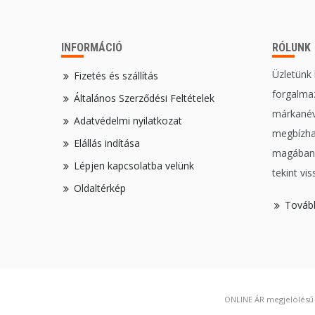
INFORMÁCIÓ
RÓLUNK
Üzletünk
Fizetés és szállítás
forgalmaz
Általános Szerződési Feltételek
márkanév
Adatvédelmi nyilatkozat
megbízha
Elállás indítása
magában,
Lépjen kapcsolatba velünk
tekint vis
Oldaltérkép
Továb
ONLINE ÁR megjelölésű t