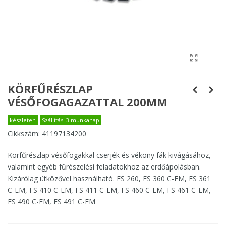
KÖRFŰRÉSZLAP
VÉSŐFOGAGAZATTAL 200MM
készleten
Szállítás: 3 munkanap
Cikkszám:
41197134200
Körfűrészlap vésőfogakkal cserjék és vékony fák kivágásához,
valamint egyéb fűrészelési feladatokhoz az erdőápolásban.
Kizárólag ütközővel használható. FS 260, FS 360 C-EM, FS 361
C-EM, FS 410 C-EM, FS 411 C-EM, FS 460 C-EM, FS 461 C-EM,
FS 490 C-EM, FS 491 C-EM