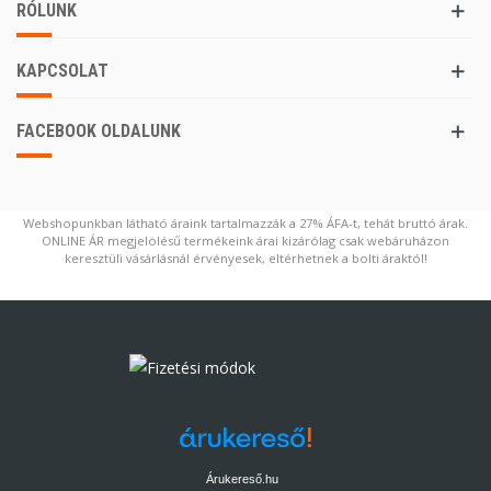
RÓLUNK
KAPCSOLAT
FACEBOOK OLDALUNK
Webshopunkban látható áraink tartalmazzák a 27% ÁFA-t, tehát bruttó árak.
ONLINE ÁR megjelölésű termékeink árai kizárólag csak webáruházon
keresztüli vásárlásnál érvényesek, eltérhetnek a bolti áraktól!
Árukereső.hu