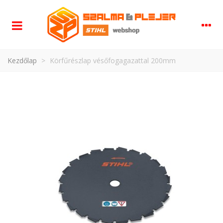
Kezdőlap
>
Körfűrészlap vésőfogagazattal 200mm