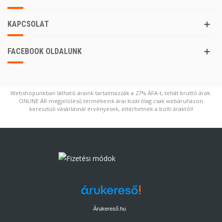
KAPCSOLAT
FACEBOOK OLDALUNK
Webshopunkban látható áraink tartalmazzák a 27% ÁFA-t, tehát bruttó árak.
ONLINE ÁR megjelölésű termékeink árai kizárólag csak webáruházon
keresztüli vásárlásnál érvényesek, eltérhetnek a bolti áraktól!
Árukereső.hu