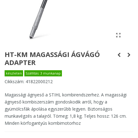
HT-KM MAGASSÁGI ÁGVÁGÓ
ADAPTER
készleten
Szállítás: 3 munkanap
Cikkszám:
41822000212
Magassági ágnyeső a STIHL kombirendszerhez. A magassági
ágnyeső kombiszerszám gondoskodik arról, hogy a
gyümölcsfák ápolása egyszerűbb legyen. Biztonságos
munkavégzés a talajról. Tömeg: 1,8 kg. Teljes hossz: 126 cm.
Minden körfogantyús kombimotorhoz