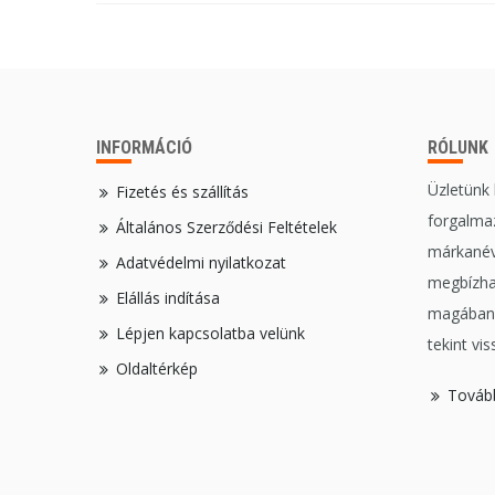
INFORMÁCIÓ
RÓLUNK
Üzletünk
Fizetés és szállítás
forgalmaz
Általános Szerződési Feltételek
márkanév
Adatvédelmi nyilatkozat
megbízha
Elállás indítása
magában,
Lépjen kapcsolatba velünk
tekint vis
Oldaltérkép
Továb