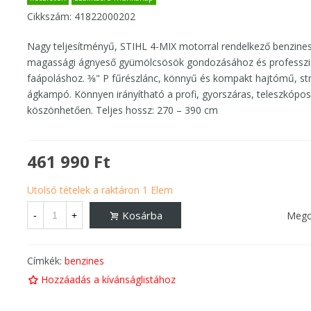
Cikkszám:
41822000202
Nagy teljesítményű, STIHL 4-MIX motorral rendelkező benzine
magassági ágnyeső gyümölcsösök gondozásához és professzi
faápoláshoz. 3⁄8" P fűrészlánc, könnyű és kompakt hajtómű, st
ágkampó. Könnyen irányítható a profi, gyorszáras, teleszkópo
köszönhetően. Teljes hossz: 270 – 390 cm
461 990 Ft
Utolsó tételek a raktáron
1 Elem
Kosárba
Mego
-
+
Címkék:
benzines
Hozzáadás a kívánságlistához