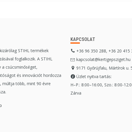
KAPCSOLAT
 kizárólag STIHL termékek
+36 96 350 288, +36 20 415
ásával foglalkozik. A STIHL
kapcsolat@kertigepsziget.hu
 a csúcsminőséget,
9171 Győrújfalu, Mártírok u. 
tóságot és innovációt hordozza
Üzlet nyitva tartás:
 múltja több, mint 90 évre
H–P.: 8:00–16:00, Szo.: 8:00-12:00
sza.
Zárva
b