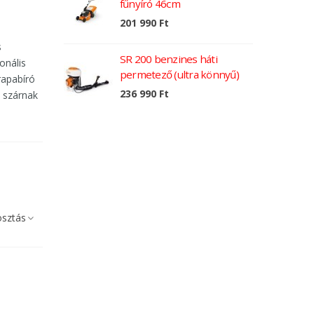
fűnyíró 46cm
201 990 Ft
2
s
SR 200 benzines háti
onális
permetező (ultra könnyű)
1
rapabíró
236 990 Ft
s szárnak
sztás