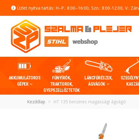
Üzlet nyitva tartás: H–P.: 8:00–16:00, Szo.: 8:00-12:00, V.: Zár
AKKUMULÁTOROS
FŰNYÍRÓK,
LÁNCFŰRÉSZEK,
SZEGÉLYN
GÉPEK
TRAKTOROK,
ÁGVÁGÓK
KASZÁ
GYEPSZELLŐZTETŐK
Kezdőlap
>
HT 135 benzines magassági ágvágó