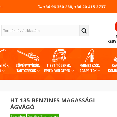
+36 96 350 288, +36 20 415 3737
va
KEDV
YÍRÓK,
SÖVÉNYNYÍRÓK,
TISZTÍTÓGÉPEK,
PERMETEZŐK,
KA
K
TARTOZÉKOK
ÉPÍTŐIPARI GÉPEK
ÁGAPRÍTÓK
KOMB
HT 135 BENZINES MAGASSÁGI
ÁGVÁGÓ
készleten
Szállítás: 3 munkanap