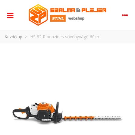
Kezdőlap
>
HS 82 R benzines sövényvágó 60cm