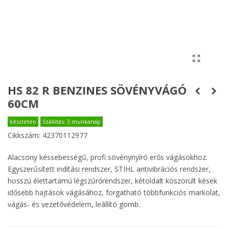
HS 82 R BENZINES SÖVÉNYVÁGÓ
60CM
készleten
Szállítás: 3 munkanap
Cikkszám:
42370112977
Alacsony késsebességű, profi sövénynyíró erős vágásokhoz.
Egyszerűsített indítási rendszer, STIHL antivibrációs rendszer,
hosszú élettartamú légszűrőrendszer, kétoldalt köszörült kések
idősebb hajtások vágásához, forgatható többfunkciós markolat,
vágás- és vezetővédelem, leállító gomb.