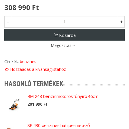
308 990 Ft
-
+
Kosárba
Megosztás
Címkék:
benzines
Hozzáadás a kívánságlistához
HASONLÓ TERMÉKEK
RM 248 benzinmotoros fűnyíró 46cm
201 990 Ft
SR 430 benzines háti permetező