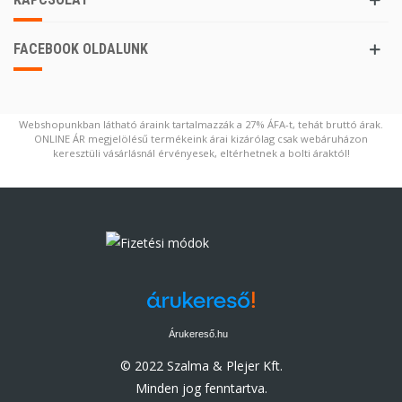
FACEBOOK OLDALUNK
Webshopunkban látható áraink tartalmazzák a 27% ÁFA-t, tehát bruttó árak.
ONLINE ÁR megjelölésű termékeink árai kizárólag csak webáruházon
keresztüli vásárlásnál érvényesek, eltérhetnek a bolti áraktól!
Árukereső.hu
© 2022 Szalma & Plejer Kft.
Minden jog fenntartva.