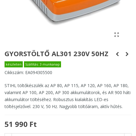
GYORSTÖLTŐ AL301 230V 50HZ
készleten
Szállítás: 3 munkanap
Cikkszám:
EA094305500
STIHL töltőkészülék az AP 80, AP 115, AP 120, AP 160, AP 180,
valamint AP 100, AP 200, AP 300 akkumulátorok, és AR 900 háti
akkumulátor töltéséhez. Robusztus kialakítás LED-es
töltésjelzővel. 230 V, 50 Hz. Nagyobb töltőáram, aktív hűtés.
51 990 Ft