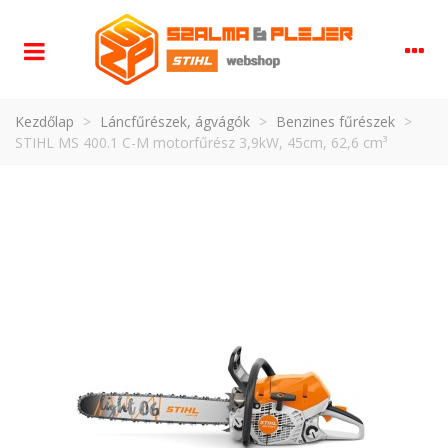
Kezdőlap
>
Láncfűrészek, ágvágók
>
Benzines fűrészek
>
STIHL MS 400.1 C-M motorfűrész 3,9kW, 45cm, 62,6 cm³