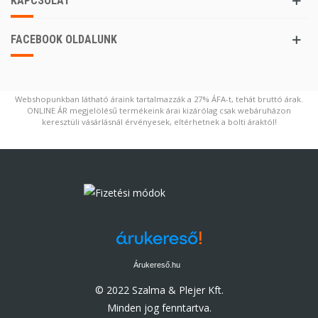
KAPCSOLAT
FACEBOOK OLDALUNK
Webshopunkban látható áraink tartalmazzák a 27% ÁFA-t, tehát bruttó árak.
ONLINE ÁR megjelölésű termékeink árai kizárólag csak webáruházon
keresztüli vásárlásnál érvényesek, eltérhetnek a bolti áraktól!
Árukereső.hu
© 2022 Szalma & Plejer Kft.
Minden jog fenntartva.