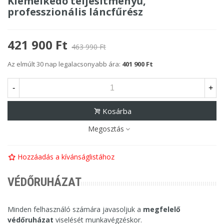
Kiemelkedő teljesítményű,
professzionális láncfűrész
421 900 Ft
463 990 Ft
Az elmúlt 30 nap legalacsonyabb ára:
401 900 Ft
-
+
Kosárba
Megosztás
Hozzáadás a kívánságlistához
VÉDŐRUHÁZAT
Minden felhasználó számára javasoljuk a
megfelelő
védőruházat
viselését munkavégzéskor.