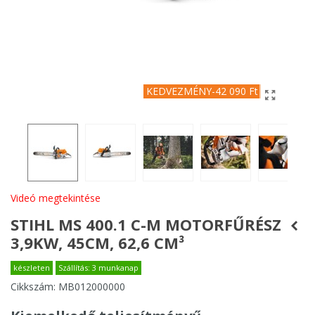
KEDVEZMÉNY
-42 090 Ft
Videó megtekintése
STIHL MS 400.1 C-M MOTORFŰRÉSZ
3,9KW, 45CM, 62,6 CM³
készleten
Szállítás: 3 munkanap
Cikkszám:
MB012000000