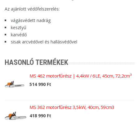
Az ajánlott védőfelszerelés:
vágásvédett nadrág
kesztyű
karvédő
sisak arcvédővel és hallásvédővel
HASONLÓ TERMÉKEK
MS 462 motorfűrész | 4,4kW / 6LE, 45cm, 72,2cm³
514 990 Ft
MS 362 motorfűrész 3,5kW, 40cm, 59cm3
418 990 Ft