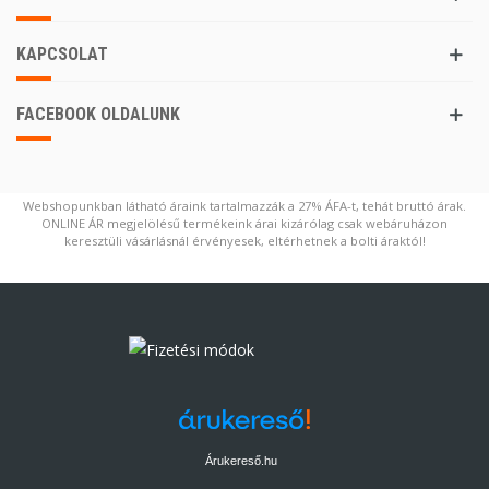
KAPCSOLAT
FACEBOOK OLDALUNK
Webshopunkban látható áraink tartalmazzák a 27% ÁFA-t, tehát bruttó árak.
ONLINE ÁR megjelölésű termékeink árai kizárólag csak webáruházon
keresztüli vásárlásnál érvényesek, eltérhetnek a bolti áraktól!
Árukereső.hu