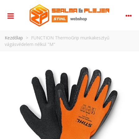
Kezdőlap
>
FUNCTION ThermoGrip munkakesztyű
vágásvédelem nélkül "M"