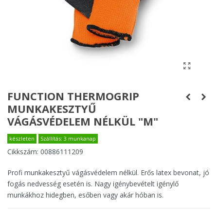
FUNCTION THERMOGRIP
MUNKAKESZTYŰ
VÁGÁSVÉDELEM NÉLKÜL "M"
készleten
Szállítás: 3 munkanap
Cikkszám:
00886111209
Profi munkakesztyű vágásvédelem nélkül. Erős latex bevonat, jó
fogás nedvesség esetén is. Nagy igénybevételt igénylő
munkákhoz hidegben, esőben vagy akár hóban is.