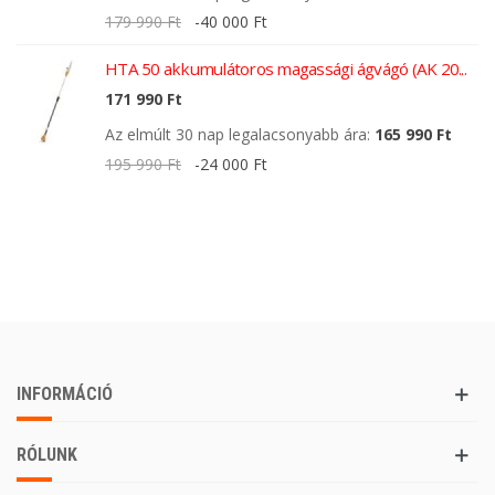
179 990 Ft
-40 000 Ft
HTA 50 akkumulátoros magassági ágvágó (AK 20...
171 990 Ft
Az elmúlt 30 nap legalacsonyabb ára:
165 990 Ft
195 990 Ft
-24 000 Ft
INFORMÁCIÓ
RÓLUNK