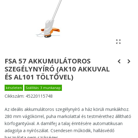
FSA 57 AKKUMULÁTOROS
SZEGÉLYNYÍRÓ (AK10 AKKUVAL
ÉS AL101 TÖLTŐVEL)
készleten
Szállítás: 3 munkanap
Cikkszám:
45220115748
Az ideális akkumulátoros szegélynyíró a ház körüli munkákhoz.
280 mm vágókörrel, puha markolattal és testmérethez állítható
körfogantyúval. A damilfej a talaj érintésére automatikusan
adagolja a nyírószálat. Csendesen működik, hallásvédő
használata nem szükséges.