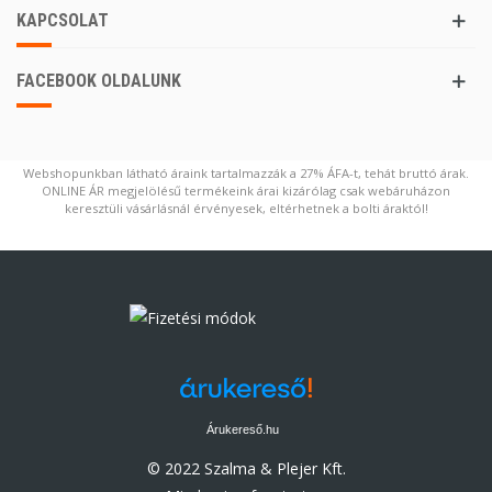
KAPCSOLAT
FACEBOOK OLDALUNK
Webshopunkban látható áraink tartalmazzák a 27% ÁFA-t, tehát bruttó árak.
ONLINE ÁR megjelölésű termékeink árai kizárólag csak webáruházon
keresztüli vásárlásnál érvényesek, eltérhetnek a bolti áraktól!
Árukereső.hu
© 2022 Szalma & Plejer Kft.