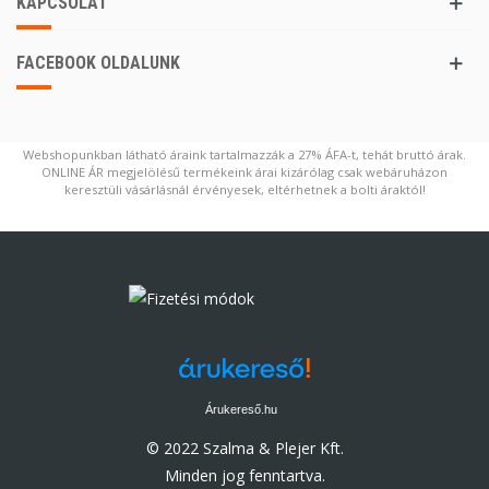
KAPCSOLAT
FACEBOOK OLDALUNK
Webshopunkban látható áraink tartalmazzák a 27% ÁFA-t, tehát bruttó árak.
ONLINE ÁR megjelölésű termékeink árai kizárólag csak webáruházon
keresztüli vásárlásnál érvényesek, eltérhetnek a bolti áraktól!
Árukereső.hu
© 2022 Szalma & Plejer Kft.
Minden jog fenntartva.