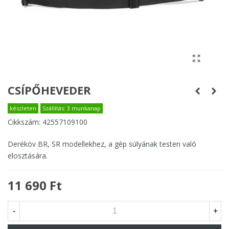
CSÍPŐHEVEDER
készleten
Szállítás: 3 munkanap
Cikkszám:
42557109100
Deréköv BR, SR modellekhez, a gép súlyának testen való
elosztására.
11 690 Ft
-
+