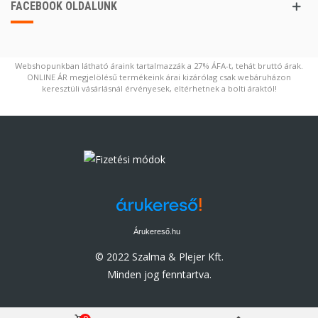
FACEBOOK OLDALUNK
Webshopunkban látható áraink tartalmazzák a 27% ÁFA-t, tehát bruttó árak.
ONLINE ÁR megjelölésű termékeink árai kizárólag csak webáruházon
keresztüli vásárlásnál érvényesek, eltérhetnek a bolti áraktól!
Árukereső.hu
© 2022 Szalma & Plejer Kft.
Minden jog fenntartva.