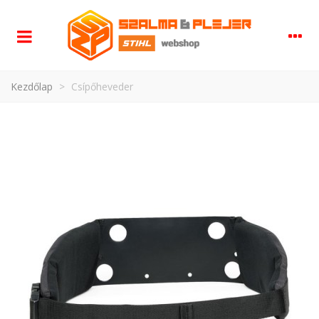
Kezdőlap
>
Csípőheveder