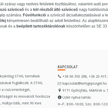
li száraz vagy nedves felületek tisztításához, valamint autó p
sszú szívócső
és a
két részből álló szívócső
nagy hatótávolság
 gép számára.
Fúvófunkció
a szívócső átcsatlakoztatásával a 
ófej
kényelmesen beállítható az adott felülethez. Az alapfelszere
ásnak és a
beépített tartozéktárolónak
köszönhetően az SE 33 s
KAPCSOLAT
 kizárólag STIHL termékek
+36 96 350 288, +36 20 415
ásával foglalkozik. A STIHL
kapcsolat@kertigepsziget.hu
 a csúcsminőséget,
9171 Győrújfalu, Mártírok u. 
tóságot és innovációt hordozza
Üzlet nyitva tartás:
 múltja több, mint 90 évre
H–P.: 8:00–16:00, Szo.: 8:00-12:00