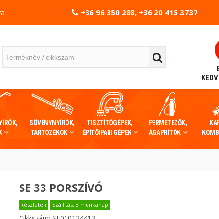
+36 96 350 288, +36 20 415 3737
va
KEDV
YÍRÓK,
SÖVÉNYNYÍRÓK,
TISZTÍTÓGÉPEK,
PERMETEZŐK,
KA
K
TARTOZÉKOK
ÉPÍTŐIPARI GÉPEK
ÁGAPRÍTÓK
KOMB
SE 33 PORSZÍVÓ
készleten
Szállítás: 3 munkanap
Cikkszám:
SE010124413