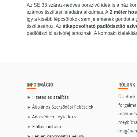
Az SE 33 száraz-nedves porszívó ideális a ház körü
számos tisztítási feladatra alkalmas. A
2 méter ho
így a kisebb lépcsőfokok sem jelentenek gondot a
tisztításához. Az
átkapcsolható padlótisztító szív
padlótisztító szívófej tartoznak. A kompakt kialakít
INFORMÁCIÓ
RÓLUNK
Üzletünk
Fizetés és szállítás
forgalmaz
Általános Szerződési Feltételek
márkanév
Adatvédelmi nyilatkozat
megbízha
Elállás indítása
magában,
Lépjen kapcsolatba velünk