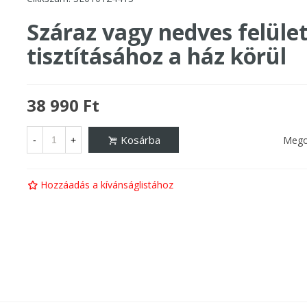
Száraz vagy nedves felüle
tisztításához a ház körül
38 990 Ft
Kosárba
Mego
-
+
Hozzáadás a kívánságlistához