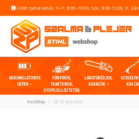
Üzlet nyitva tartás: H–P.: 8:00–16:00, Szo.: 8:00-12:00, V.: Zár
AKKUMULÁTOROS
FŰNYÍRÓK,
LÁNCFŰRÉSZEK,
SZEGÉLYN
GÉPEK
TRAKTOROK,
ÁGVÁGÓK
KASZÁ
GYEPSZELLŐZTETŐK
Kezdőlap
>
SE 33 porszívó