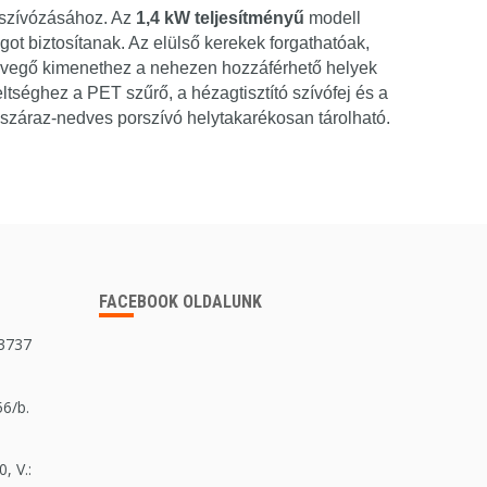
orszívózásához. Az
1,4 kW teljesítményű
modell
ot biztosítanak. Az elülső kerekek forgathatóak,
levegő kimenethez a nehezen hozzáférhető helyek
ltséghez a PET szűrő, a hézagtisztító szívófej és a
záraz-nedves porszívó helytakarékosan tárolható.
FACEBOOK OLDALUNK
 3737
56/b.
, V.: