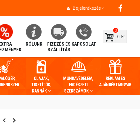
Bejelentkezés
0
0 Ft
EXTRA
RÓLUNK
FIZEZÉS ÉS
KAPCSOLAT
EZMÉNYEK
SZÁLLÍTÁS
PÁLÓGÉP,
OLAJAK,
MUNKAVÉDELEM,
REKLÁM ÉS
IRENDSZER
TISZTÍTÓK,
ERDÉSZETI
AJÁNDÉKTÁRGYAK
KANNÁK
SZERSZÁMOK